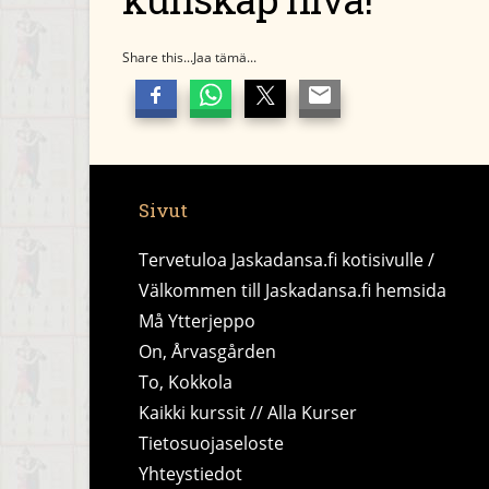
Share this...Jaa tämä...
Sivut
Tervetuloa Jaskadansa.fi kotisivulle /
Välkommen till Jaskadansa.fi hemsida
Må Ytterjeppo
On, Årvasgården
To, Kokkola
Kaikki kurssit // Alla Kurser
Tietosuojaseloste
Yhteystiedot