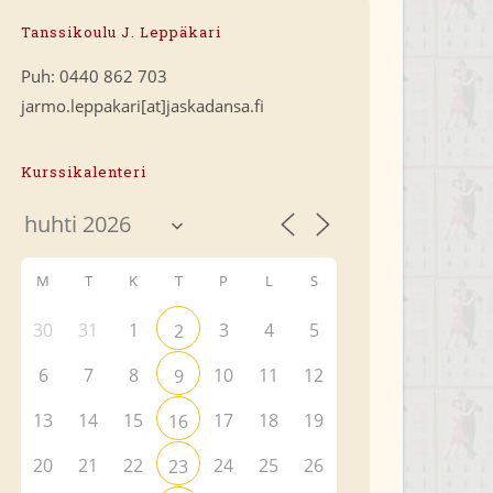
Tanssikoulu J. Leppäkari
Puh: 0440 862 703
jarmo.leppakari[at]jaskadansa.fi
Kurssikalenteri
M
T
K
T
P
L
S
30
31
1
3
4
5
2
6
7
8
10
11
12
9
13
14
15
17
18
19
16
20
21
22
24
25
26
23