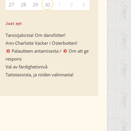
27
28
29
1
2
3
30
Just nyt
Tanssijaloista! Om dansfötter!
Ann-Charlotte Vacker i Österbotten!
Palautteen antamisesta /
Om att ge
respons
Val av färdighetsnivå
Taitotasoista, ja niiden valinnasta!