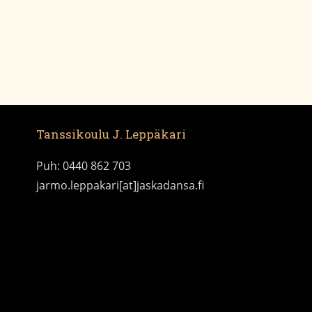
Tanssikoulu J. Leppäkari
Puh: 0440 862 703
jarmo.leppakari[at]jaskadansa.fi