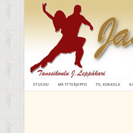
Siirry
suoraan
sisältöön
ETUSIVU
MÅ YTTERJEPPO
TO, KOKKOLA
K