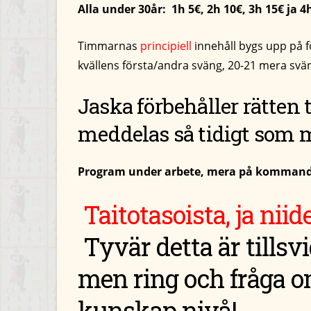
Alla under 30år: 1h 5€, 2h 10€, 3h 15€ ja 4
Timmarnas
principiell
innehåll bygs upp på f
kvällens första/andra sväng, 20-21 mera sv
Jaska förbehåller rätten t
meddelas så tidigt som m
Program under arbete, mera på kommandet
Taitotasoista, ja niid
T
yvär detta är tillsv
men ring och fråga om
kunskap nivå!