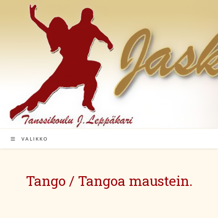
Siirry
suoraan
sisältöön
VALIKKO
Tango / Tangoa maustein.