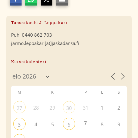
Tanssikoulu J. Leppäkari
Puh: 0440 862 703
jarmo.leppakari[at]jaskadansa.fi
Kurssikalenteri
M
T
K
T
P
L
S
28
29
31
1
2
27
30
7
4
5
8
9
3
6