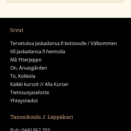
Sivut
Tervetuloa Jaskadansa.fi kotisivulle / Välkommen
till Jaskadansa.fi hemsida
Må Ytterjeppo
On, Årvasgården
To, Kokkola
Kaikki kurssit // Alla Kurser
Tietosuojaseloste
Yhteystiedot
Tanssikoulu J. Leppäkari
Puh: 0440 862 703