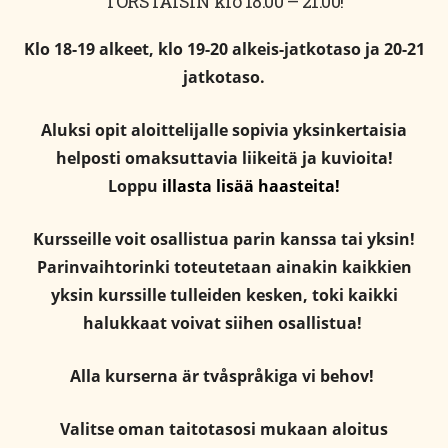
TORSTAISIN klo 18:00 – 21:00!
Klo 18-19 alkeet, klo 19-20 alkeis-jatkotaso ja 20-21
jatkotaso.
Aluksi opit aloittelijalle sopivia yksinkertaisia
helposti omaksuttavia liikeitä ja kuvioita!
Loppu
illasta lisää haasteita!
Kursseille voit osallistua parin kanssa tai yksin!
Parinvaihtorinki toteutetaan ainakin kaikkien
yksin kurssille tulleiden kesken, toki kaikki
halukkaat voivat siihen osallistua!
Alla kurserna är tvåspråkiga vi behov!
Valitse oman taitotasosi mukaan aloitus