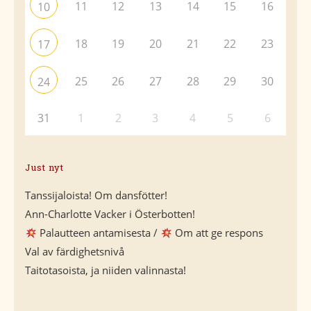
11
12
13
14
15
16
10
18
19
20
21
22
23
17
25
26
27
28
29
30
24
31
1
2
3
4
5
6
Just nyt
Tanssijaloista! Om dansfötter!
Ann-Charlotte Vacker i Österbotten!
Palautteen antamisesta /
Om att ge respons
Val av färdighetsnivå
Taitotasoista, ja niiden valinnasta!