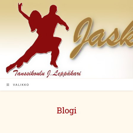
Siirry
suoraan
sisältöön
VALIKKO
Blogi