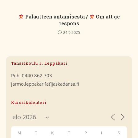
Palautteen antamisesta /
Om att ge
respons
24.9.2025
Tanssikoulu J. Leppäkari
Puh: 0440 862 703
jarmo.leppakari[at]jaskadansa.fi
Kurssikalenteri
M
T
K
T
P
L
S