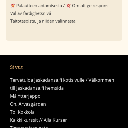
Palautteen antamisesta /
Om att ge respons
Val av färdighetsnivå
Taitotasoista, ja niiden valinnasta!
Sivut
Tervetuloa Jaskadansa.fi kotisivulle / Välkommen
till Jaskadansa.fi hemsida
Må Ytterjeppo
On, Årvasgården
To, Kokkola
Kaikki kurssit // Alla Kurser