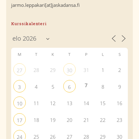
jarmo.leppakari[at]jaskadansa.fi
Kurssikalenteri
M
T
K
T
P
L
S
28
29
31
1
2
27
30
7
4
5
8
9
3
6
11
12
13
14
15
16
10
18
19
20
21
22
23
17
25
26
27
28
29
30
24