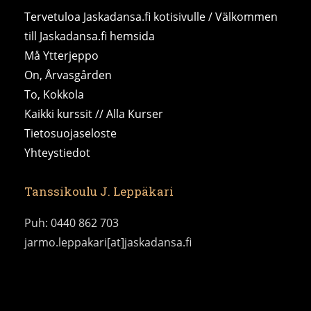
Tervetuloa Jaskadansa.fi kotisivulle / Välkommen
till Jaskadansa.fi hemsida
Må Ytterjeppo
On, Årvasgården
To, Kokkola
Kaikki kurssit // Alla Kurser
Tietosuojaseloste
Yhteystiedot
Tanssikoulu J. Leppäkari
Puh: 0440 862 703
jarmo.leppakari[at]jaskadansa.fi