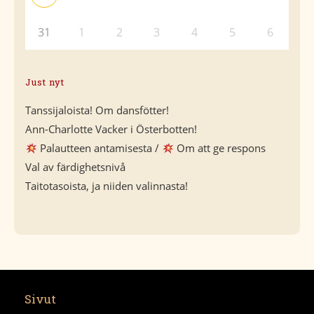
31
1
2
3
4
5
6
Just nyt
Tanssijaloista! Om dansfötter!
Ann-Charlotte Vacker i Österbotten!
Palautteen antamisesta /
Om att ge respons
Val av färdighetsnivå
Taitotasoista, ja niiden valinnasta!
Sivut