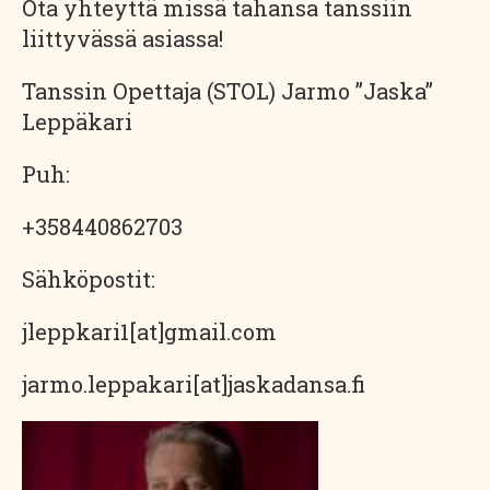
Ota yhteyttä missä tahansa tanssiin
liittyvässä asiassa!
Tanssin Opettaja (STOL) Jarmo ”Jaska”
Leppäkari
Puh:
+358440862703
Sähköpostit:
jleppkari1[at]gmail.com
jarmo.leppakari[at]jaskadansa.fi