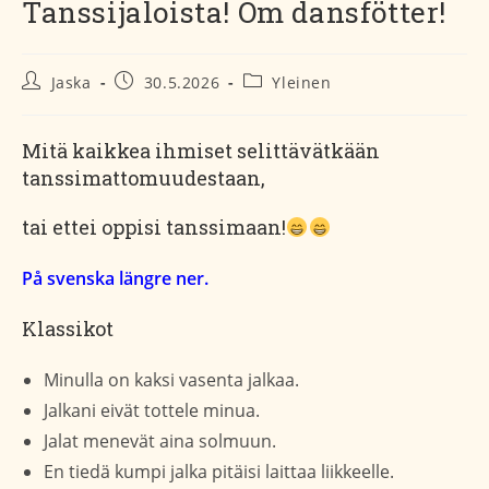
Tanssijaloista! Om dansfötter!
Artikkelin
Artikkeli
Artikkelin
Jaska
30.5.2026
Yleinen
kirjoittaja:
julkaistu:
kategoria:
Mitä kaikkea ihmiset selittävätkään
tanssimattomuudestaan,
tai ettei oppisi tanssimaan!
På svenska längre ner.
Klassikot
Minulla on kaksi vasenta jalkaa.
Jalkani eivät tottele minua.
Jalat menevät aina solmuun.
En tiedä kumpi jalka pitäisi laittaa liikkeelle.