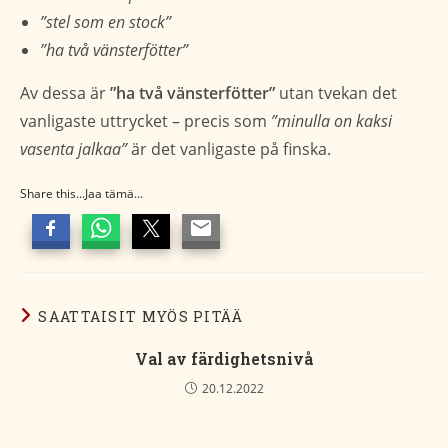
”stel som en stock”
”ha två vänsterfötter”
Av dessa är
”ha två vänsterfötter”
utan tvekan det
vanligaste uttrycket – precis som
”minulla on kaksi
vasenta jalkaa”
är det vanligaste på finska.
Share this...Jaa tämä...
SAATTAISIT MYÖS PITÄÄ
Val av färdighetsnivå
20.12.2022