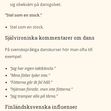
sig obekväm på dansgolvet.
”Stel som en stock.”
Stel som en stock.
Självironiska kommentarer om dans
På svenskspråkiga danskurser hör man ofta till
exempel:
”Jag har ingen taktkänsla.”
”Mina fötter lyder inte.”
”Fötterna går åt fel håll.”
”Hjärnan förstår, men inte fötterna.”
”Jag trampar alla på tårna.”
Finländsksvenska influenser