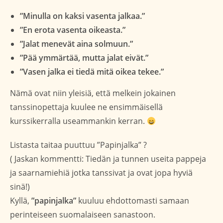
”Minulla on kaksi vasenta jalkaa.”
”En erota vasenta oikeasta.”
”Jalat menevät aina solmuun.”
”Pää ymmärtää, mutta jalat eivät.”
”Vasen jalka ei tiedä mitä oikea tekee.”
Nämä ovat niin yleisiä, että melkein jokainen
tanssinopettaja kuulee ne ensimmäisellä
kurssikerralla useammankin kerran.
Listasta taitaa puuttuu ”Papinjalka” ?
( Jaskan kommentti: Tiedän ja tunnen useita pappeja
ja saarnamiehiä jotka tanssivat ja ovat jopa hyviä
sinä!)
Kyllä,
”papinjalka”
kuuluu ehdottomasti samaan
perinteiseen suomalaiseen sanastoon.