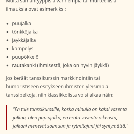
Muita samantyyppisiä vanhempia tai murteellisia
ilmauksia ovat esimerkiksi:
puujalka
tönkköjalka
jäykkäjalka
kömpelys
puupökkelö
rautakanki (ihmisestä, joka on hyvin jäykkä)
Jos keräät tanssikurssin markkinointiin tai
humoristiseen esitykseen ihmisten yleisimpiä
tanssipelkoja, niin klassikkolista voisi alkaa näin:
”En tule tanssikurssille, koska minulla on kaksi vasenta
jalkaa, olen papinjalka, en erota vasenta oikeasta,
jalkani menevät solmuun ja rytmitajuni jäi syntymättä.”