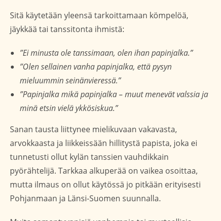
Sitä käytetään yleensä tarkoittamaan kömpelöä,
jäykkää tai tanssitonta ihmistä:
”Ei minusta ole tanssimaan, olen ihan papinjalka.”
”Olen sellainen vanha papinjalka, että pysyn
mieluummin seinänvieressä.”
”Papinjalka mikä papinjalka – muut menevät valssia ja
minä etsin vielä ykkösiskua.”
Sanan tausta liittynee mielikuvaan vakavasta,
arvokkaasta ja liikkeissään hillitystä papista, joka ei
tunnetusti ollut kylän tanssien vauhdikkain
pyörähtelijä. Tarkkaa alkuperää on vaikea osoittaa,
mutta ilmaus on ollut käytössä jo pitkään erityisesti
Pohjanmaan ja Länsi-Suomen suunnalla.