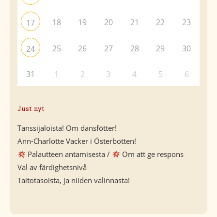
18
19
20
21
22
23
17
25
26
27
28
29
30
24
31
1
2
3
4
5
6
Just nyt
Tanssijaloista! Om dansfötter!
Ann-Charlotte Vacker i Österbotten!
Palautteen antamisesta /
Om att ge respons
Val av färdighetsnivå
Taitotasoista, ja niiden valinnasta!