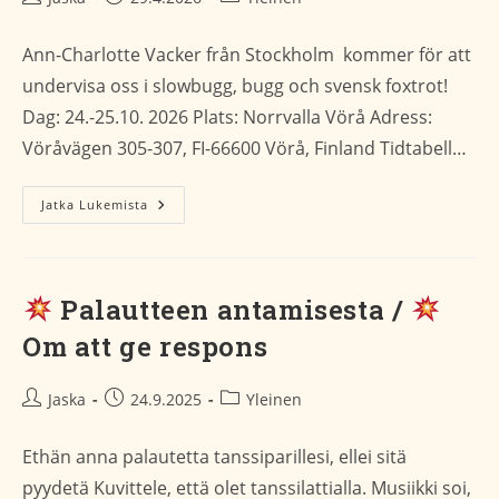
kirjoittaja:
julkaistu:
kategoria:
Ann-Charlotte Vacker från Stockholm kommer för att
undervisa oss i slowbugg, bugg och svensk foxtrot!
Dag: 24.-25.10. 2026 Plats: Norrvalla Vörå Adress:
Vöråvägen 305-307, FI-66600 Vörå, Finland Tidtabell…
Ann-
Jatka Lukemista
Charlotte
Vacker
I
Österbotten!
Palautteen antamisesta /
Om att ge respons
Artikkelin
Artikkeli
Artikkelin
Jaska
24.9.2025
Yleinen
kirjoittaja:
julkaistu:
kategoria:
Ethän anna palautetta tanssiparillesi, ellei sitä
pyydetä Kuvittele, että olet tanssilattialla. Musiikki soi,