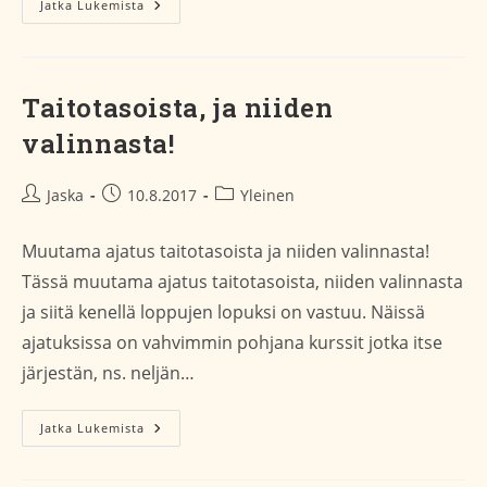
Val
Jatka Lukemista
Av
Färdighetsnivå
Taitotasoista, ja niiden
valinnasta!
Artikkelin
Artikkeli
Artikkelin
Jaska
10.8.2017
Yleinen
kirjoittaja:
julkaistu:
kategoria:
Muutama ajatus taitotasoista ja niiden valinnasta!
Tässä muutama ajatus taitotasoista, niiden valinnasta
ja siitä kenellä loppujen lopuksi on vastuu. Näissä
ajatuksissa on vahvimmin pohjana kurssit jotka itse
järjestän, ns. neljän…
Taitotasoista,
Jatka Lukemista
Ja
Niiden
Valinnasta!