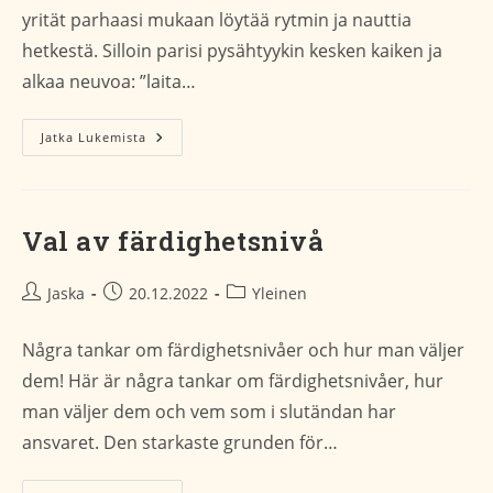
yrität parhaasi mukaan löytää rytmin ja nauttia
hetkestä. Silloin parisi pysähtyykin kesken kaiken ja
alkaa neuvoa: ”laita…
Jatka Lukemista
Palautteen
Antamisesta
/
Om
Att
Val av färdighetsnivå
Ge
Respons
Artikkelin
Artikkeli
Artikkelin
Jaska
20.12.2022
Yleinen
kirjoittaja:
julkaistu:
kategoria:
Några tankar om färdighetsnivåer och hur man väljer
dem! Här är några tankar om färdighetsnivåer, hur
man väljer dem och vem som i slutändan har
ansvaret. Den starkaste grunden för…