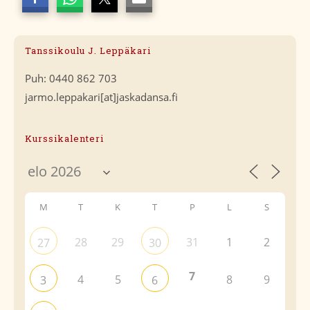
Tanssikoulu J. Leppäkari
Puh: 0440 862 703
jarmo.leppakari[at]jaskadansa.fi
Kurssikalenteri
M
T
K
T
P
L
S
28
29
31
1
2
27
30
7
4
5
8
9
3
6