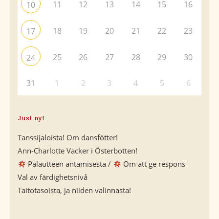
11
12
13
14
15
16
10
18
19
20
21
22
23
17
25
26
27
28
29
30
24
31
1
2
3
4
5
6
Just nyt
Tanssijaloista! Om dansfötter!
Ann-Charlotte Vacker i Österbotten!
Palautteen antamisesta /
Om att ge respons
Val av färdighetsnivå
Taitotasoista, ja niiden valinnasta!