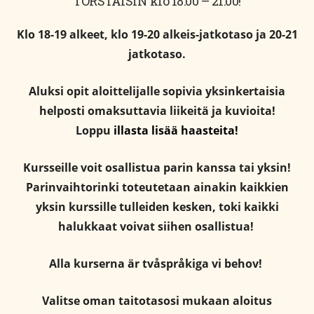
TORSTAISIN klo 18:00 – 21:00!
Klo 18-19 alkeet, klo 19-20 alkeis-jatkotaso ja 20-21
jatkotaso.
Aluksi opit aloittelijalle sopivia yksinkertaisia
helposti omaksuttavia liikeitä ja kuvioita!
Loppu
illasta lisää haasteita!
Kursseille voit osallistua parin kanssa tai yksin!
Parinvaihtorinki toteutetaan ainakin kaikkien
yksin kurssille tulleiden kesken, toki kaikki
halukkaat voivat siihen osallistua!
Alla kurserna är tvåspråkiga vi behov!
Valitse oman taitotasosi mukaan aloitus