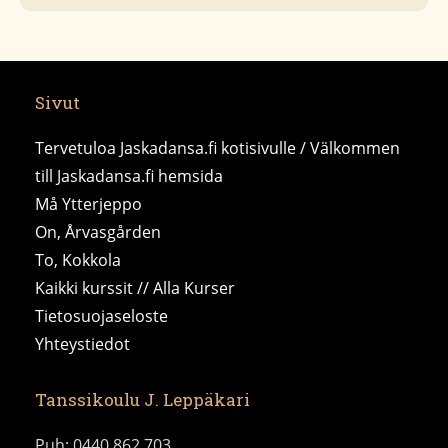
Sivut
Tervetuloa Jaskadansa.fi kotisivulle / Välkommen
till Jaskadansa.fi hemsida
Må Ytterjeppo
On, Årvasgården
To, Kokkola
Kaikki kurssit // Alla Kurser
Tietosuojaseloste
Yhteystiedot
Tanssikoulu J. Leppäkari
Puh: 0440 862 703