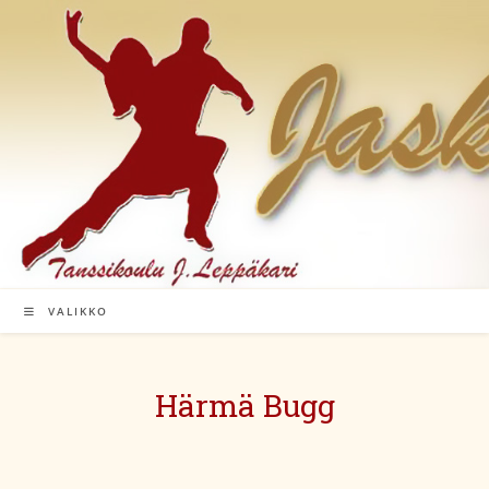
Siirry
suoraan
sisältöön
VALIKKO
Härmä Bugg