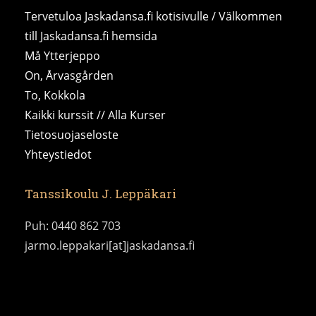
Tervetuloa Jaskadansa.fi kotisivulle / Välkommen
till Jaskadansa.fi hemsida
Må Ytterjeppo
On, Årvasgården
To, Kokkola
Kaikki kurssit // Alla Kurser
Tietosuojaseloste
Yhteystiedot
Tanssikoulu J. Leppäkari
Puh: 0440 862 703
jarmo.leppakari[at]jaskadansa.fi