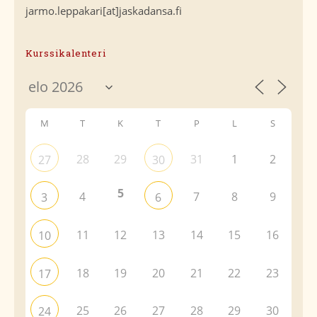
jarmo.leppakari[at]jaskadansa.fi
Kurssikalenteri
M
T
K
T
P
L
S
28
29
31
1
2
27
30
5
4
7
8
9
3
6
11
12
13
14
15
16
10
18
19
20
21
22
23
17
25
26
27
28
29
30
24