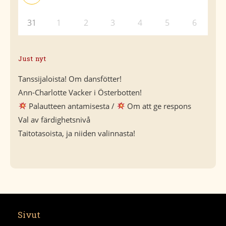
31
1
2
3
4
5
6
Just nyt
Tanssijaloista! Om dansfötter!
Ann-Charlotte Vacker i Österbotten!
Palautteen antamisesta /
Om att ge respons
Val av färdighetsnivå
Taitotasoista, ja niiden valinnasta!
Sivut