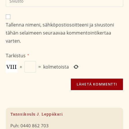
sivustosi
verkko-
osoite/URL
Tallenna nimeni, sähköpostiosoitteeni ja sivustoni
(valinnainen)
tähän selaimeen seuraavaa kommentointikertaa
varten.
Tarkistus
*
+
=
kolmetoista
Tanssikoulu J. Leppäkari
Puh: 0440 862 703