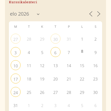
Kurssikalenteri
M
T
K
T
P
L
S
28
29
31
1
2
27
30
8
4
5
7
9
3
6
11
12
13
14
15
16
10
18
19
20
21
22
23
17
25
26
27
28
29
30
24
31
1
2
3
4
5
6