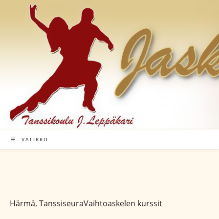
Siirry
suoraan
sisältöön
VALIKKO
Härmä, TanssiseuraVaihtoaskelen kurssit