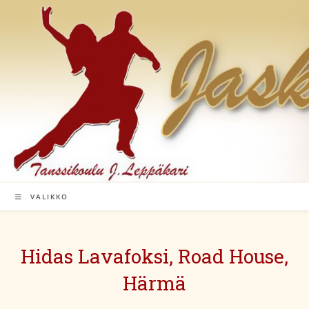
Siirry
suoraan
sisältöön
VALIKKO
Hidas Lavafoksi, Road House,
Härmä