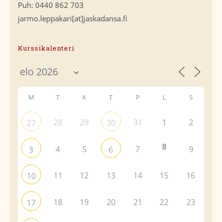
Puh: 0440 862 703
jarmo.leppakari[at]jaskadansa.fi
Kurssikalenteri
M
T
K
T
P
L
S
28
29
31
1
2
27
30
8
4
5
7
9
3
6
11
12
13
14
15
16
10
18
19
20
21
22
23
17