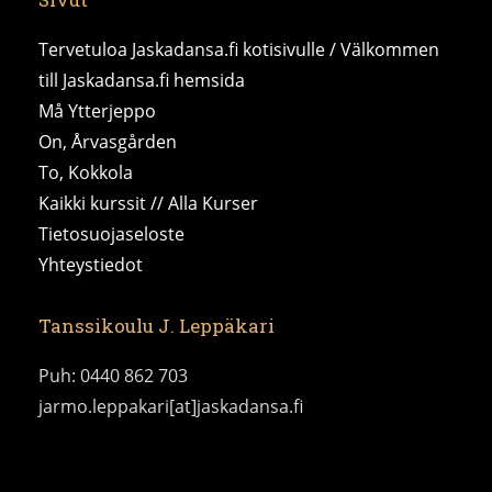
Tervetuloa Jaskadansa.fi kotisivulle / Välkommen
till Jaskadansa.fi hemsida
Må Ytterjeppo
On, Årvasgården
To, Kokkola
Kaikki kurssit // Alla Kurser
Tietosuojaseloste
Yhteystiedot
Tanssikoulu J. Leppäkari
Puh: 0440 862 703
jarmo.leppakari[at]jaskadansa.fi