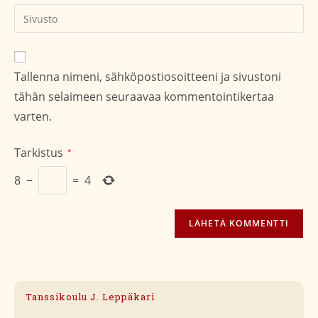
kommentoidaksesi
Kirjoita
sivustosi
verkko-
osoite/URL
Tallenna nimeni, sähköpostiosoitteeni ja sivustoni
(valinnainen)
tähän selaimeen seuraavaa kommentointikertaa
varten.
Tarkistus
*
8
−
=
4
Tanssikoulu J. Leppäkari