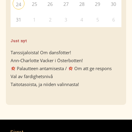
25
26
27
28
29
30
24
31
1
2
3
4
5
6
Just nyt
Tanssijaloista! Om dansfötter!
Ann-Charlotte Vacker i Österbotten!
Palautteen antamisesta /
Om att ge respons
Val av färdighetsnivå
Taitotasoista, ja niiden valinnasta!
Sivut