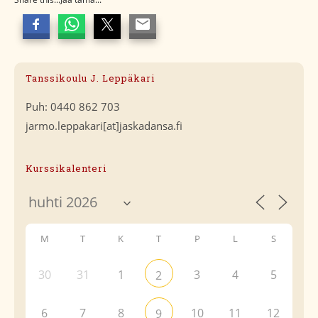
Tanssikoulu J. Leppäkari
Puh: 0440 862 703
jarmo.leppakari[at]jaskadansa.fi
Kurssikalenteri
M
T
K
T
P
L
S
30
31
1
3
4
5
2
6
7
8
10
11
12
9