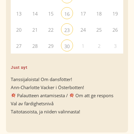
13
14
15
17
18
19
16
20
21
22
24
25
26
23
27
28
29
1
2
3
30
Just nyt
Tanssijaloista! Om dansfötter!
Ann-Charlotte Vacker i Österbotten!
Palautteen antamisesta /
Om att ge respons
Val av färdighetsnivå
Taitotasoista, ja niiden valinnasta!