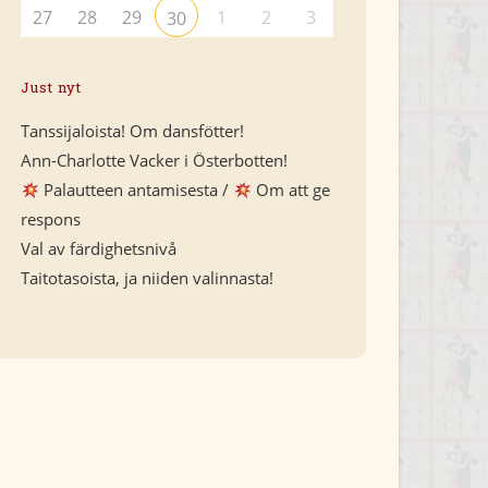
27
28
29
1
2
3
30
Just nyt
Tanssijaloista! Om dansfötter!
Ann-Charlotte Vacker i Österbotten!
Palautteen antamisesta /
Om att ge
respons
Val av färdighetsnivå
Taitotasoista, ja niiden valinnasta!