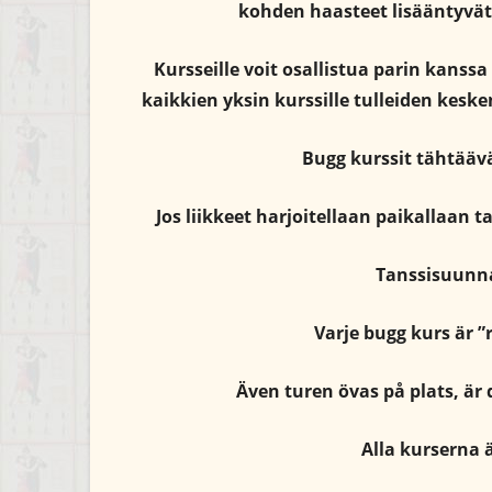
kohden haasteet lisääntyvät
Kursseille voit osallistua parin kanssa
kaikkien yksin kurssille tulleiden keske
Bugg kurssit tähtäävä
Jos liikkeet harjoitellaan paikallaan t
Tanssisuunna
Varje bugg kurs är ”
Även turen övas på plats, är 
Alla kurserna 