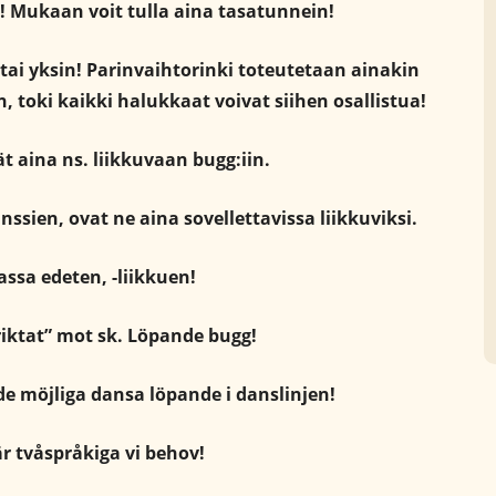
! Mukaan voit tulla aina tasatunnein!
 tai yksin! Parinvaihtorinki toteutetaan ainakin
n, toki kaikki halukkaat voivat siihen osallistua!
t aina ns. liikkuvaan bugg:iin.
anssien, ovat ne aina sovellettavissa liikkuviksi.
ssa edeten, -liikkuen!
riktat” mot sk. Löpande bugg!
de möjliga dansa löpande i danslinjen!
är tvåspråkiga vi behov!