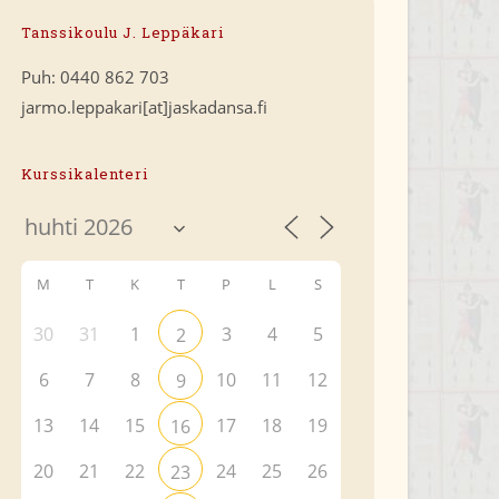
Tanssikoulu J. Leppäkari
Puh: 0440 862 703
jarmo.leppakari[at]jaskadansa.fi
Kurssikalenteri
M
T
K
T
P
L
S
30
31
1
3
4
5
2
6
7
8
10
11
12
9
13
14
15
17
18
19
16
20
21
22
24
25
26
23