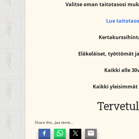
Valitse oman taitotasosi muka
Lue taitotaso
Kertakurssihinta
Eläkeläiset, työttömät ja
Kaikki alle 30
Kaikki yleisimmät
Tervetul
Share this...Jaa tämä...