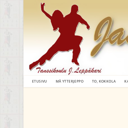
Siirry
suoraan
sisältöön
ETUSIVU
MÅ YTTERJEPPO
TO, KOKKOLA
K