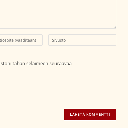
Kirjoita
soitteesi
sivustosi
aksesi
verkko-
osoite/URL
vustoni tähän selaimeen seuraavaa
(valinnainen)