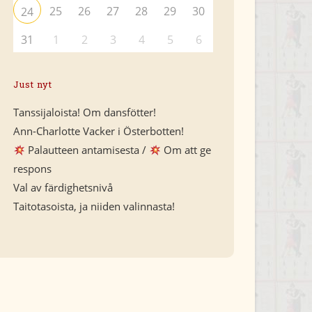
25
26
27
28
29
30
24
31
1
2
3
4
5
6
Just nyt
Tanssijaloista! Om dansfötter!
Ann-Charlotte Vacker i Österbotten!
Palautteen antamisesta /
Om att ge
respons
Val av färdighetsnivå
Taitotasoista, ja niiden valinnasta!