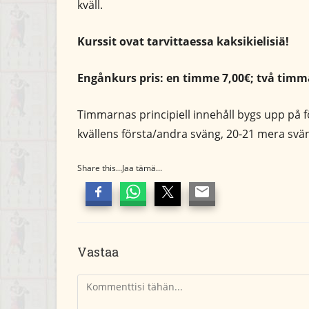
kväll.
Kurssit ovat tarvittaessa kaksikielisiä!
Engånkurs pris: en timme 7,00€; två timma
Timmarnas principiell innehåll bygs upp på 
kvällens första/andra sväng, 20-21 mera sv
Share this...Jaa tämä...
Vastaa
Kommentti