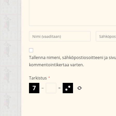
Kirjoita
Kirjoita
nimesi
sähköpostio
tai
kommentoid
käyttäjätunnuksesi
Tallenna nimeni, sähköpostiosoitteeni ja si
kommentoidaksesi
kommentointikertaa varten.
Tarkistus
*
−
=