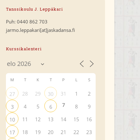
Tanssikoulu J. Leppäkari
Puh: 0440 862 703
jarmo.leppakari[at]jaskadansa.fi
Kurssikalenteri
M
T
K
T
P
L
S
28
29
31
1
2
27
30
7
4
5
8
9
3
6
11
12
13
14
15
16
10
18
19
20
21
22
23
17