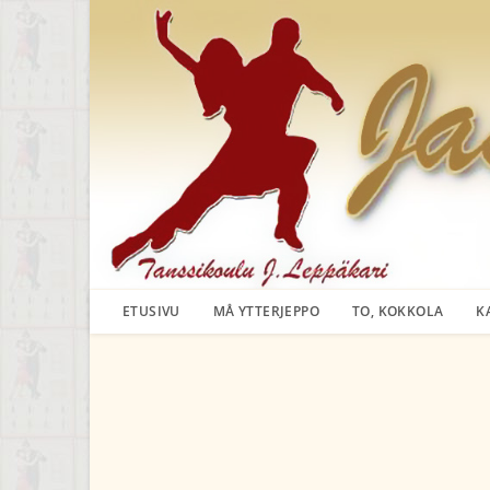
Siirry
suoraan
sisältöön
ETUSIVU
MÅ YTTERJEPPO
TO, KOKKOLA
K