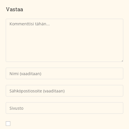
Vastaa
Kommentti
Kirjoita
nimesi
tai
Kirjoita
käyttäjätunnuksesi
sähköpostiosoitteesi
kommentoidaksesi
kommentoidaksesi
Kirjoita
sivustosi
verkko-
osoite/URL