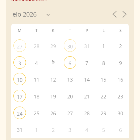
M
T
K
T
P
L
S
28
29
31
1
2
27
30
5
4
7
8
9
3
6
11
12
13
14
15
16
10
18
19
20
21
22
23
17
25
26
27
28
29
30
24
31
1
2
3
4
5
6