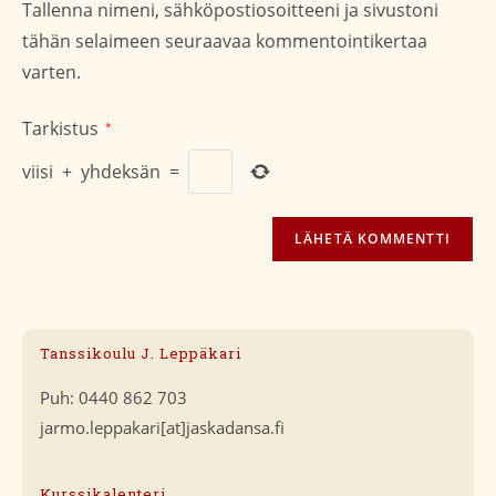
Tallenna nimeni, sähköpostiosoitteeni ja sivustoni
(valinnainen)
tähän selaimeen seuraavaa kommentointikertaa
varten.
Tarkistus
*
viisi
+
yhdeksän
=
Tanssikoulu J. Leppäkari
Puh: 0440 862 703
jarmo.leppakari[at]jaskadansa.fi
Kurssikalenteri