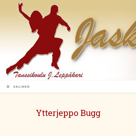
Siirry
suoraan
sisältöön
VALIKKO
Ytterjeppo Bugg