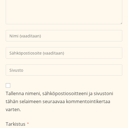
Kirjoita
nimesi
tai
Kirjoita
käyttäjätunnuksesi
sähköpostiosoitteesi
kommentoidaksesi
kommentoidaksesi
Kirjoita
sivustosi
verkko-
osoite/URL
Tallenna nimeni, sähköpostiosoitteeni ja sivustoni
(valinnainen)
tähän selaimeen seuraavaa kommentointikertaa
varten.
Tarkistus
*