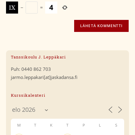
−
=
Tanssikoulu J. Leppäkari
Puh: 0440 862 703
jarmo.leppakari[at]jaskadansa.fi
Kurssikalenteri
M
T
K
T
P
L
S