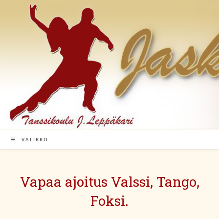
Siirry
suoraan
sisältöön
VALIKKO
Vapaa ajoitus Valssi, Tango,
Foksi.