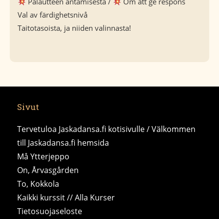
Palautteen antamisesta /
Om att ge respons
Val av färdighetsnivå
Taitotasoista, ja niiden valinnasta!
Sivut
Tervetuloa Jaskadansa.fi kotisivulle / Välkommen
till Jaskadansa.fi hemsida
Må Ytterjeppo
On, Årvasgården
To, Kokkola
Kaikki kurssit // Alla Kurser
Tietosuojaseloste