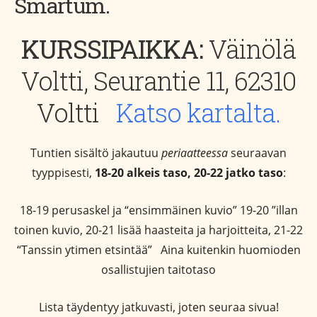
Smartum.
KURSSIPAIKKA:
Väinölä
Voltti, Seurantie 11, 62310
Voltti
Katso kartalta.
Tuntien sisältö jakautuu
periaatteessa
seuraavan
tyyppisesti,
1
8-20 alkeis taso, 20-22 jatko taso
:
18-19 perusaskel ja “ensimmäinen kuvio” 19-20 ”illan
toinen kuvio, 20-21 lisää haasteita ja harjoitteita, 21-22
“Tanssin ytimen etsintää” Aina kuitenkin huomioden
osallistujien taitotaso
Lista täydentyy jatkuvasti, joten seuraa sivua!