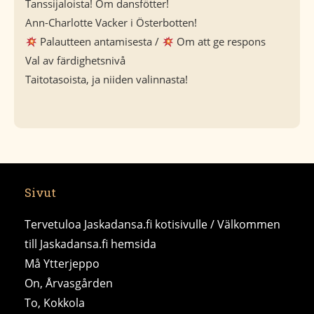
Tanssijaloista! Om dansfötter!
Ann-Charlotte Vacker i Österbotten!
Palautteen antamisesta /
Om att ge respons
Val av färdighetsnivå
Taitotasoista, ja niiden valinnasta!
Sivut
Tervetuloa Jaskadansa.fi kotisivulle / Välkommen
till Jaskadansa.fi hemsida
Må Ytterjeppo
On, Årvasgården
To, Kokkola