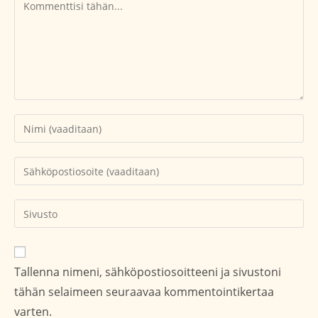
Kommentti
Kirjoita
nimesi
tai
Kirjoita
käyttäjätunnuksesi
sähköpostiosoitteesi
kommentoidaksesi
kommentoidaksesi
Kirjoita
sivustosi
verkko-
osoite/URL
Tallenna nimeni, sähköpostiosoitteeni ja sivustoni
(valinnainen)
tähän selaimeen seuraavaa kommentointikertaa
varten.