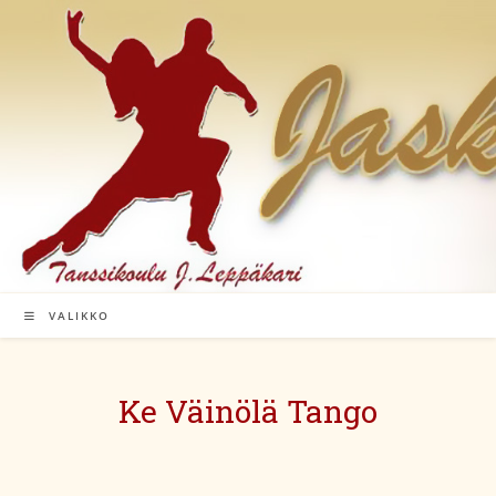
Siirry
suoraan
sisältöön
VALIKKO
Ke Väinölä Tango