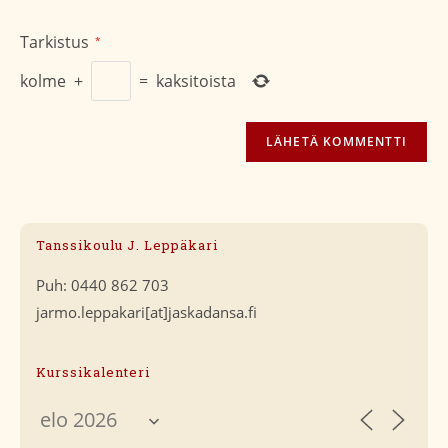
Tarkistus
*
kolme
+
=
kaksitoista
Tanssikoulu J. Leppäkari
Puh: 0440 862 703
jarmo.leppakari[at]jaskadansa.fi
Kurssikalenteri