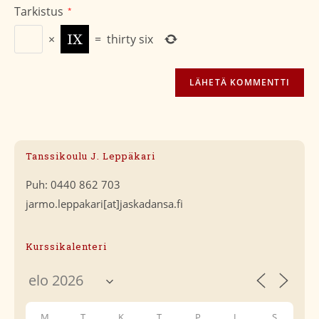
Tarkistus
*
×
=
thirty six
Tanssikoulu J. Leppäkari
Puh: 0440 862 703
jarmo.leppakari[at]jaskadansa.fi
Kurssikalenteri
M
T
K
T
P
L
S