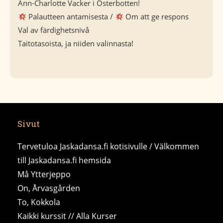
Ann-Charlotte Vacker i Österbotten!
Palautteen antamisesta /
Om att ge respons
Val av färdighetsnivå
Taitotasoista, ja niiden valinnasta!
Sivut
Tervetuloa Jaskadansa.fi kotisivulle / Välkommen
till Jaskadansa.fi hemsida
Må Ytterjeppo
On, Årvasgården
To, Kokkola
Kaikki kurssit // Alla Kurser