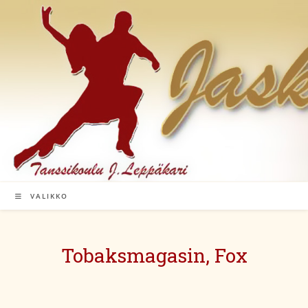
Siirry
suoraan
sisältöön
VALIKKO
Tobaksmagasin, Fox