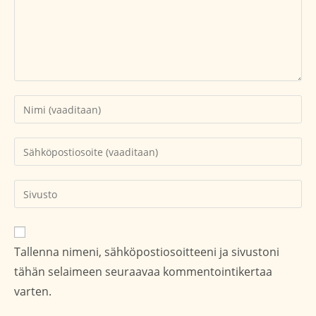
Kirjoita
nimesi
tai
Kirjoita
käyttäjätunnuksesi
sähköpostiosoitteesi
kommentoidaksesi
kommentoidaksesi
Kirjoita
sivustosi
verkko-
osoite/URL
Tallenna nimeni, sähköpostiosoitteeni ja sivustoni
(valinnainen)
tähän selaimeen seuraavaa kommentointikertaa
varten.