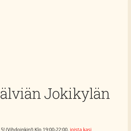
älviän Jokikylän
5! (Vihdoinkin!) Klo 19:00-22:00,
joista kasi