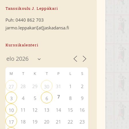
Tanssikoulu J. Leppäkari
Puh: 0440 862 703
jarmo.leppakari[at]jaskadansa.fi
Kurssikalenteri
M
T
K
T
P
L
S
28
29
31
1
2
27
30
7
4
5
8
9
3
6
11
12
13
14
15
16
10
18
19
20
21
22
23
17