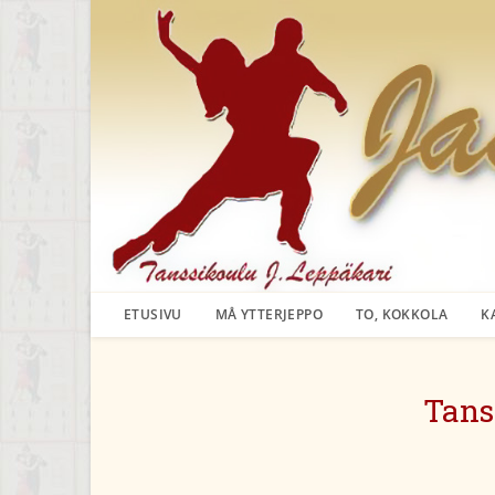
Siirry
suoraan
sisältöön
ETUSIVU
MÅ YTTERJEPPO
TO, KOKKOLA
K
Tans