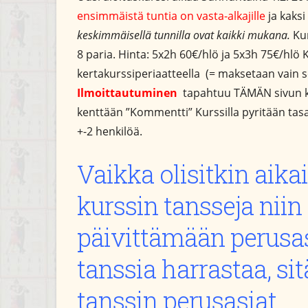
ensimmäistä tuntia on vasta-alkajille
ja kaksi
keskimmäisellä tunnilla ovat kaikki mukana.
Kur
8 paria. Hinta: 5x2h 60€/hlö ja 5x3h 75€/hlö K
kertakurssiperiaatteella (= maksetaan vain se
Ilmoittautuminen
tapahtuu TÄMÄN sivun kau
kenttään ”Kommentti” Kurssilla pyritään tasapa
+-2 henkilöä.
Vaikka olisitkin aik
kurssin tansseja niin
päivittämään perusa
tanssia harrastaa, s
tanssin perusasiat.