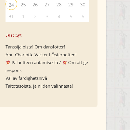
25
26
27
28
29
30
24
31
1
2
3
4
5
6
Just nyt
Tanssijaloista! Om dansfötter!
Ann-Charlotte Vacker i Österbotten!
Palautteen antamisesta /
Om att ge
respons
Val av färdighetsnivå
Taitotasoista, ja niiden valinnasta!