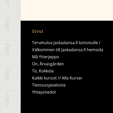
Sivut
Tervetuloa Jaskadansa.fi kotisivulle /
Välkommen till Jaskadansa.fi hemsida
Må Ytterjeppo
On, Årvasgården
To, Kokkola
Kaikki kurssit // Alla Kurser
Tietosuojaseloste
Yhteystiedot