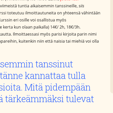
 viimeistä tuntia aikaisemmin tanssineille,
siis
ssi toteutuu ilmoittautuneita on yhteensä vähintään
urssin eri osille voi osallistua myös
 kerta kun olaan paikalla) 14€/ 2h, 18€/3h.
tta. Ilmoittaessasi myös parisi kirjoita parin nimi
reihin, kuitenkin niin että naisia tai miehiä voi olla
aisemmin tanssinut
 tänne kannattaa tulla
sioita. Mitä pidempään
itä tärkeämmäksi tulevat