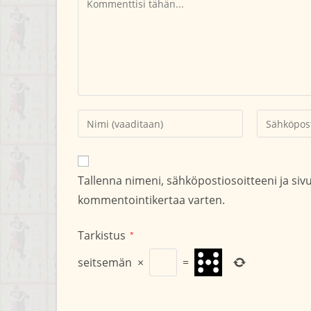
Kirjoita
Kirjoita
nimesi
sähköpostio
tai
kommentoid
käyttäjätunnuksesi
Tallenna nimeni, sähköpostiosoitteeni ja si
kommentoidaksesi
kommentointikertaa varten.
Tarkistus
*
seitsemän
×
=