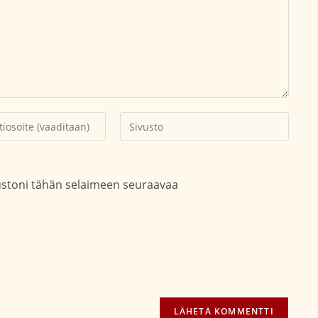
Kirjoita
soitteesi
sivustosi
aksesi
verkko-
osoite/URL
vustoni tähän selaimeen seuraavaa
(valinnainen)