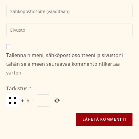
tai
Kirjoita
käyttäjätunnuksesi
sähköpostiosoitteesi
kommentoidaksesi
kommentoidaksesi
Kirjoita
sivustosi
verkko-
osoite/URL
Tallenna nimeni, sähköpostiosoitteeni ja sivustoni
(valinnainen)
tähän selaimeen seuraavaa kommentointikertaa
varten.
Tarkistus
*
+
6
=