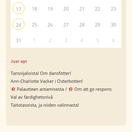
18
19
20
21
22
23
17
25
26
27
28
29
30
24
31
1
2
3
4
5
6
Just nyt
Tanssijaloista! Om dansfötter!
Ann-Charlotte Vacker i Österbotten!
Palautteen antamisesta /
Om att ge respons
Val av färdighetsnivå
Taitotasoista, ja niiden valinnasta!