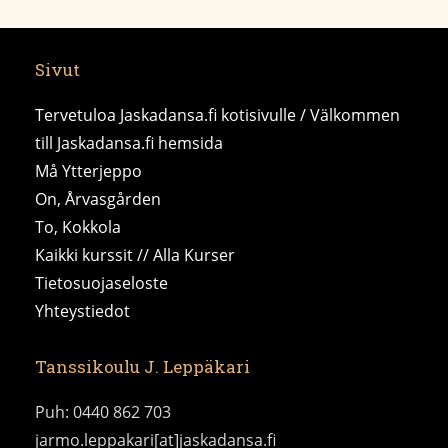
Sivut
Tervetuloa Jaskadansa.fi kotisivulle / Välkommen
till Jaskadansa.fi hemsida
Må Ytterjeppo
On, Årvasgården
To, Kokkola
Kaikki kurssit // Alla Kurser
Tietosuojaseloste
Yhteystiedot
Tanssikoulu J. Leppäkari
Puh: 0440 862 703
jarmo.leppakari[at]jaskadansa.fi