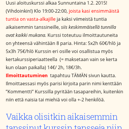
Uusi aloituskurssi alkaa Sunnuntaina 1.2. 2015!
(Vihdoinkin!) Klo 19:00-22:00,
joista kasi ensimmäistä
tuntia on vasta-alkajille
ja kaksi viimeistä tuntia
aikaisemmin tanssineille,
siis keskimmäisellä tunnilla
ovat kaikki mukana.
Kurssi toteutuu ilmoittautuneita
on yhteensä vähintään 8 paria. Hinta: 5x2h 60€/hlö ja
5x3h 75€/hlö Kurssin eri osille voi osallistua myös
kertakurssiperiaatteella (= maksetaan vain se kerta
kun olaan paikalla) 14€/ 2h, 18€/3h.
Ilmoittautuminen
tapahtuu TÄMÄN sivun kautta.
Ilmoittaessasi myös parisi kirjoita parin nimi kenttään
”Kommentti” Kurssilla pyritään tasapareihin, kuitenkin
niin että naisia tai miehiä voi olla +-2 henkilöä.
Vaikka olisitkin aikaisemmin
tanssinut kurssin tansseja niin