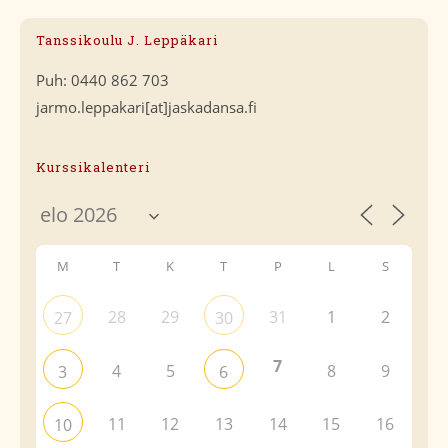
Tanssikoulu J. Leppäkari
Puh: 0440 862 703
jarmo.leppakari[at]jaskadansa.fi
Kurssikalenteri
M
T
K
T
P
L
S
28
29
31
1
2
27
30
7
4
5
8
9
3
6
11
12
13
14
15
16
10