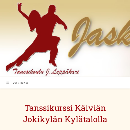
Siirry
suoraan
sisältöön
VALIKKO
Tanssikurssi Kälviän
Jokikylän Kylätalolla