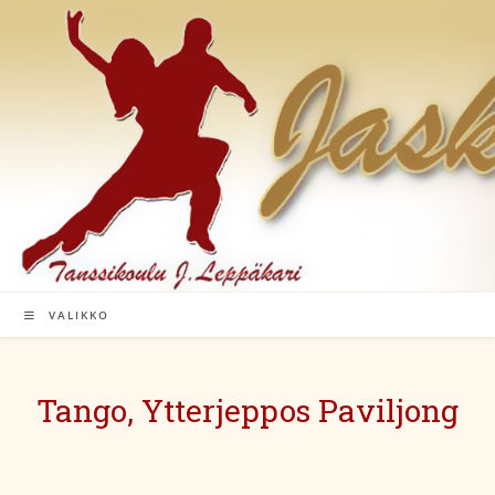
Siirry
suoraan
sisältöön
VALIKKO
Tango, Ytterjeppos Paviljong