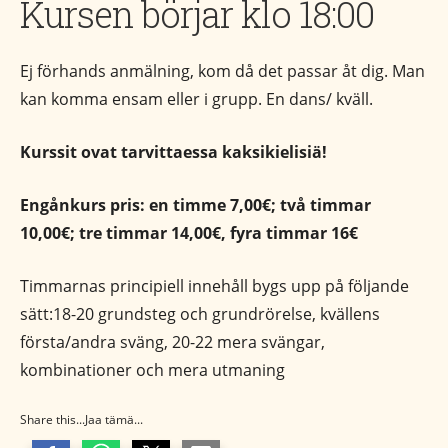
Kursen börjar klo 18:00
Ej förhands anmälning, kom då det passar åt dig. Man
kan komma ensam eller i grupp. En dans/ kväll.
Kurssit ovat tarvittaessa kaksikielisiä!
Engånkurs pris: en timme 7,00€; två timmar
10,00€; tre timmar 14,00€, fyra timmar 16€
Timmarnas principiell innehåll bygs upp på följande
sätt:18-20 grundsteg och grundrörelse, kvällens
första/andra sväng, 20-22 mera svängar,
kombinationer och mera utmaning
Share this...Jaa tämä...