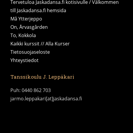
Tervetuloa Jaskadansa.fi kotisivulle / Välkommen
till Jaskadansa.fi hemsida
Må Ytterjeppo
On, Årvasgården
To, Kokkola
Kaikki kurssit // Alla Kurser
Tietosuojaseloste
Yhteystiedot
Tanssikoulu J. Leppäkari
Puh: 0440 862 703
jarmo.leppakari[at]jaskadansa.fi