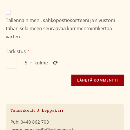
sivustosi
verkko-
osoite/URL
Tallenna nimeni, sähköpostiosoitteeni ja sivustoni
(valinnainen)
tähän selaimeen seuraavaa kommentointikertaa
varten.
Tarkistus
*
−
5
=
kolme
Tanssikoulu J. Leppäkari
Puh: 0440 862 703
jarmo.leppakari[at]jaskadansa.fi