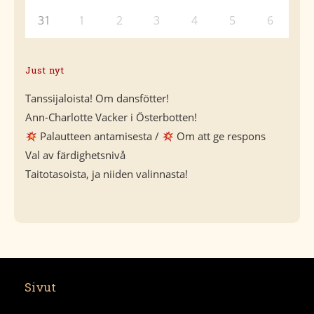
31
1
2
3
4
5
6
Just nyt
Tanssijaloista! Om dansfötter!
Ann-Charlotte Vacker i Österbotten!
Palautteen antamisesta /
Om att ge respons
Val av färdighetsnivå
Taitotasoista, ja niiden valinnasta!
Sivut