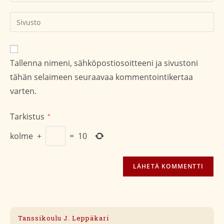
sähköpostiosoitteesi
kommentoidaksesi
kommentoidaksesi
Kirjoita
sivustosi
verkko-
osoite/URL
Tallenna nimeni, sähköpostiosoitteeni ja sivustoni
(valinnainen)
tähän selaimeen seuraavaa kommentointikertaa
varten.
Tarkistus
*
kolme
+
=
10
Tanssikoulu J. Leppäkari