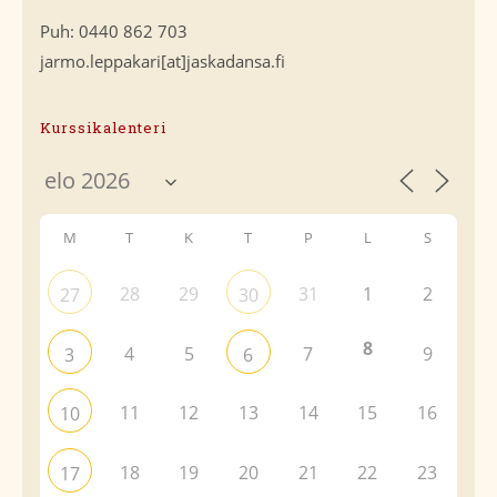
Puh: 0440 862 703
jarmo.leppakari[at]jaskadansa.fi
Kurssikalenteri
M
T
K
T
P
L
S
28
29
31
1
2
27
30
8
4
5
7
9
3
6
11
12
13
14
15
16
10
18
19
20
21
22
23
17