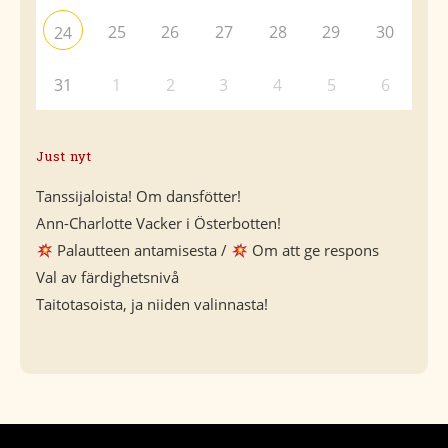
25
26
27
28
29
30
24
31
1
2
3
4
5
6
Just nyt
Tanssijaloista! Om dansfötter!
Ann-Charlotte Vacker i Österbotten!
Palautteen antamisesta /
Om att ge respons
Val av färdighetsnivå
Taitotasoista, ja niiden valinnasta!