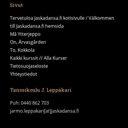
Sivut
Tervetuloa Jaskadansa.fi kotisivulle / Välkommen
till Jaskadansa.fi hemsida
Må Ytterjeppo
On, Årvasgården
To, Kokkola
Kaikki kurssit // Alla Kurser
Tietosuojaseloste
Yhteystiedot
Tanssikoulu J. Leppäkari
Puh: 0440 862 703
jarmo.leppakari[at]jaskadansa.fi