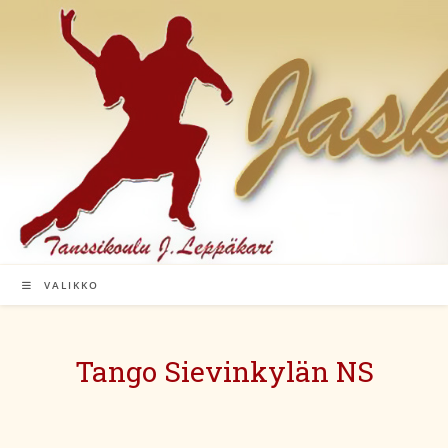
Siirry
suoraan
sisältöön
VALIKKO
Tango Sievinkylän NS