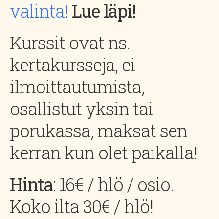
valinta!
Lue läpi!
Kurssit ovat ns.
kertakursseja, ei
ilmoittautumista,
osallistut yksin tai
porukassa, maksat sen
kerran kun olet paikalla!
Hinta
: 16€ / hlö / osio.
Koko ilta 30€ / hlö!