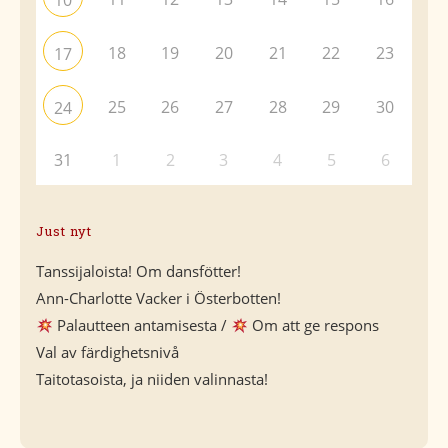
10
18
19
20
21
22
23
17
25
26
27
28
29
30
24
31
1
2
3
4
5
6
Just nyt
Tanssijaloista! Om dansfötter!
Ann-Charlotte Vacker i Österbotten!
Palautteen antamisesta /
Om att ge respons
Val av färdighetsnivå
Taitotasoista, ja niiden valinnasta!