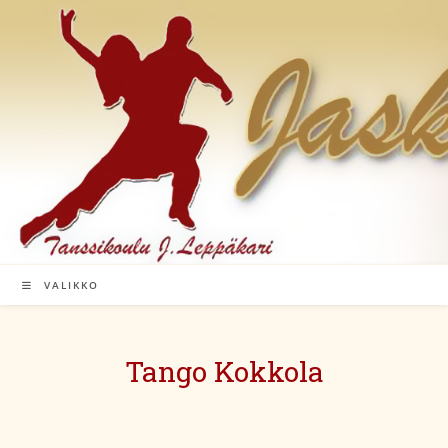
Siirry
suoraan
sisältöön
VALIKKO
Tango Kokkola