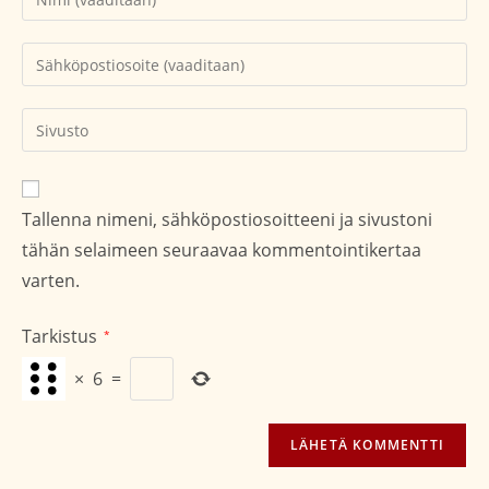
nimesi
tai
Kirjoita
käyttäjätunnuksesi
sähköpostiosoitteesi
kommentoidaksesi
kommentoidaksesi
Kirjoita
sivustosi
verkko-
osoite/URL
Tallenna nimeni, sähköpostiosoitteeni ja sivustoni
(valinnainen)
tähän selaimeen seuraavaa kommentointikertaa
varten.
Tarkistus
*
×
6
=