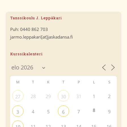
Tanssikoulu J. Leppäkari
Puh: 0440 862 703
jarmo.leppakari[at]jaskadansa.fi
Kurssikalenteri
M
T
K
T
P
L
S
28
29
31
1
2
27
30
8
4
5
7
9
3
6
11
12
13
14
15
16