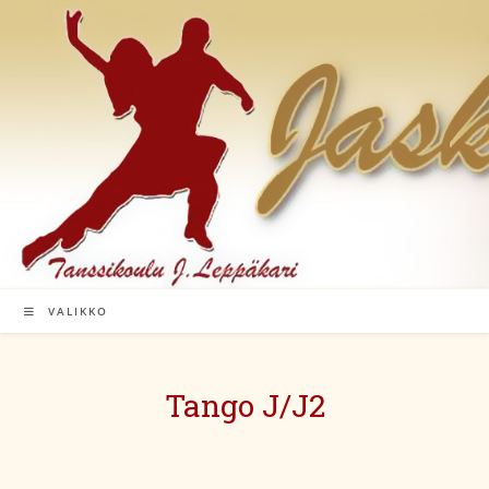
Siirry
suoraan
sisältöön
VALIKKO
Tango J/J2