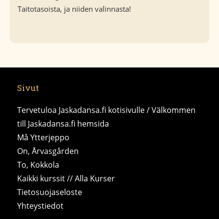
Taitotasoista, ja niiden valinnasta!
Sivut
Tervetuloa Jaskadansa.fi kotisivulle / Välkommen
till Jaskadansa.fi hemsida
Må Ytterjeppo
On, Årvasgården
To, Kokkola
Kaikki kurssit // Alla Kurser
Tietosuojaseloste
Yhteystiedot