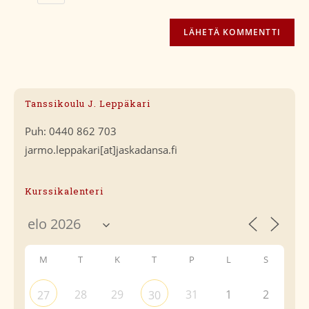
Tanssikoulu J. Leppäkari
Puh: 0440 862 703
jarmo.leppakari[at]jaskadansa.fi
Kurssikalenteri
M
T
K
T
P
L
S
28
29
31
1
2
27
30