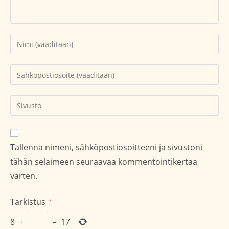
Kirjoita
nimesi
tai
Kirjoita
käyttäjätunnuksesi
sähköpostiosoitteesi
kommentoidaksesi
kommentoidaksesi
Kirjoita
sivustosi
verkko-
osoite/URL
Tallenna nimeni, sähköpostiosoitteeni ja sivustoni
(valinnainen)
tähän selaimeen seuraavaa kommentointikertaa
varten.
Tarkistus
*
8
+
=
17