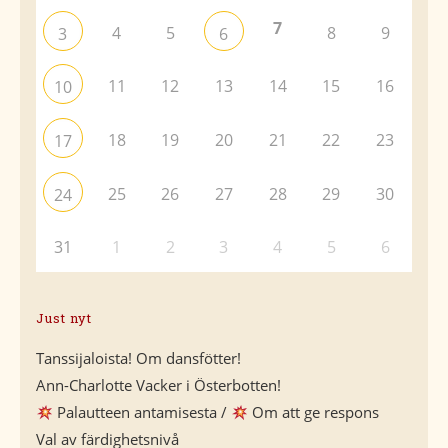
7
4
5
8
9
3
6
11
12
13
14
15
16
10
18
19
20
21
22
23
17
25
26
27
28
29
30
24
31
1
2
3
4
5
6
Just nyt
Tanssijaloista! Om dansfötter!
Ann-Charlotte Vacker i Österbotten!
Palautteen antamisesta /
Om att ge respons
Val av färdighetsnivå