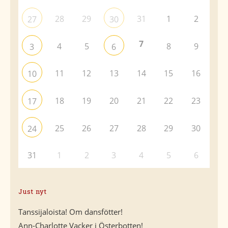
28
29
31
1
2
27
30
7
4
5
8
9
3
6
11
12
13
14
15
16
10
18
19
20
21
22
23
17
25
26
27
28
29
30
24
31
1
2
3
4
5
6
Just nyt
Tanssijaloista! Om dansfötter!
Ann-Charlotte Vacker i Österbotten!