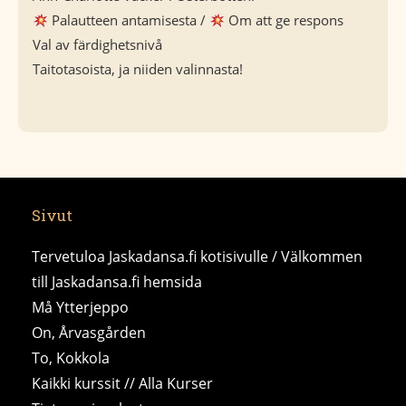
Palautteen antamisesta /
Om att ge respons
Val av färdighetsnivå
Taitotasoista, ja niiden valinnasta!
Sivut
Tervetuloa Jaskadansa.fi kotisivulle / Välkommen
till Jaskadansa.fi hemsida
Må Ytterjeppo
On, Årvasgården
To, Kokkola
Kaikki kurssit // Alla Kurser