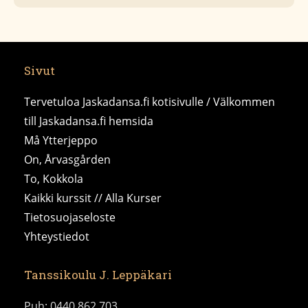
Sivut
Tervetuloa Jaskadansa.fi kotisivulle / Välkommen
till Jaskadansa.fi hemsida
Må Ytterjeppo
On, Årvasgården
To, Kokkola
Kaikki kurssit // Alla Kurser
Tietosuojaseloste
Yhteystiedot
Tanssikoulu J. Leppäkari
Puh: 0440 862 703