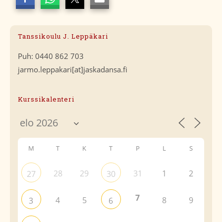
Tanssikoulu J. Leppäkari
Puh: 0440 862 703
jarmo.leppakari[at]jaskadansa.fi
Kurssikalenteri
M
T
K
T
P
L
S
28
29
31
1
2
27
30
7
4
5
8
9
3
6