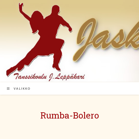
Siirry
suoraan
sisältöön
VALIKKO
Rumba-Bolero