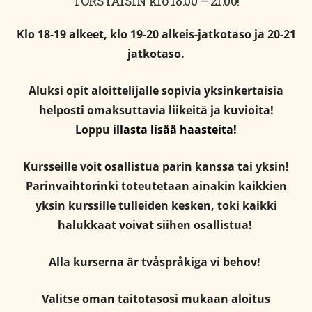
TORSTAISIN klo 18:00 – 21:00!
Klo 18-19 alkeet, klo 19-20 alkeis-jatkotaso ja 20-21
jatkotaso.
Aluksi opit aloittelijalle sopivia yksinkertaisia
helposti omaksuttavia liikeitä ja kuvioita!
Loppu
illasta lisää haasteita!
Kursseille voit osallistua parin kanssa tai yksin!
Parinvaihtorinki toteutetaan ainakin kaikkien
yksin kurssille tulleiden kesken, toki kaikki
halukkaat voivat siihen osallistua!
Alla kurserna är tvåspråkiga vi behov!
Valitse oman taitotasosi mukaan aloitus