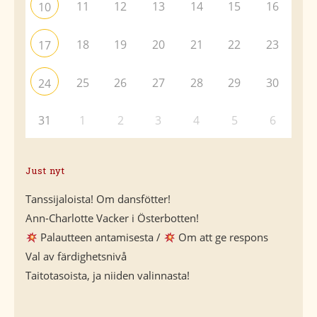
11
12
13
14
15
16
10
18
19
20
21
22
23
17
25
26
27
28
29
30
24
31
1
2
3
4
5
6
Just nyt
Tanssijaloista! Om dansfötter!
Ann-Charlotte Vacker i Österbotten!
Palautteen antamisesta /
Om att ge respons
Val av färdighetsnivå
Taitotasoista, ja niiden valinnasta!