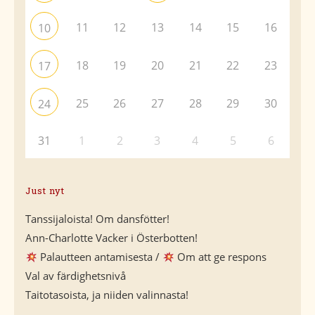
11
12
13
14
15
16
10
18
19
20
21
22
23
17
25
26
27
28
29
30
24
31
1
2
3
4
5
6
Just nyt
Tanssijaloista! Om dansfötter!
Ann-Charlotte Vacker i Österbotten!
Palautteen antamisesta /
Om att ge respons
Val av färdighetsnivå
Taitotasoista, ja niiden valinnasta!