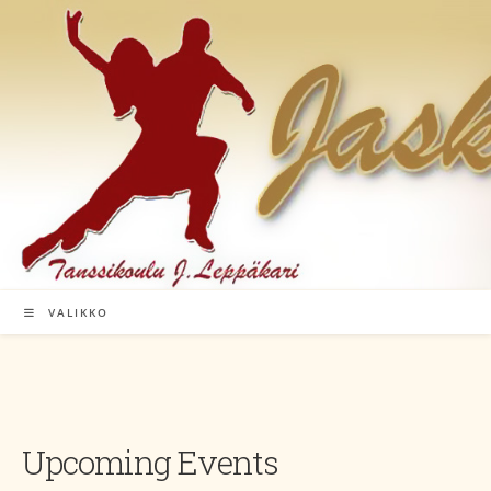
Siirry
suoraan
sisältöön
VALIKKO
Upcoming Events