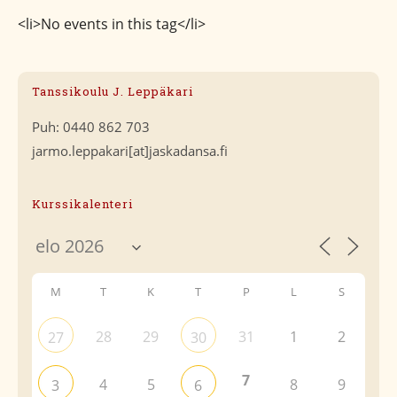
<li>No events in this tag</li>
Tanssikoulu J. Leppäkari
Puh: 0440 862 703
jarmo.leppakari[at]jaskadansa.fi
Kurssikalenteri
M
T
K
T
P
L
S
28
29
31
1
2
27
30
7
4
5
8
9
3
6