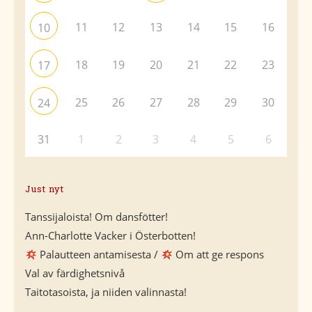
11
12
13
14
15
16
10
18
19
20
21
22
23
17
25
26
27
28
29
30
24
31
1
2
3
4
5
6
Just nyt
Tanssijaloista! Om dansfötter!
Ann-Charlotte Vacker i Österbotten!
Palautteen antamisesta /
Om att ge respons
Val av färdighetsnivå
Taitotasoista, ja niiden valinnasta!