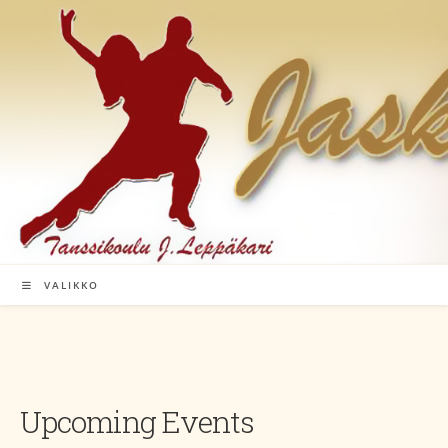
Siirry
suoraan
sisältöön
VALIKKO
Upcoming Events