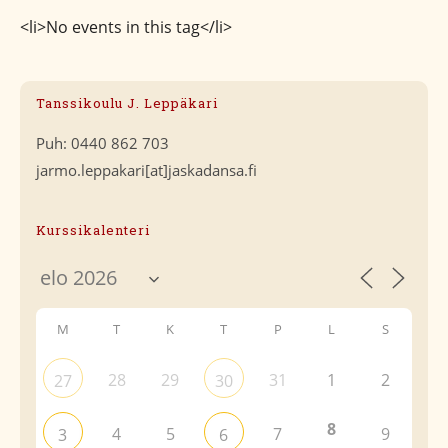
<li>No events in this tag</li>
Tanssikoulu J. Leppäkari
Puh: 0440 862 703
jarmo.leppakari[at]jaskadansa.fi
Kurssikalenteri
M
T
K
T
P
L
S
28
29
31
1
2
27
30
8
4
5
7
9
3
6