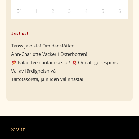
31
1
2
3
4
5
6
Just nyt
Tanssijaloista! Om dansfötter!
Ann-Charlotte Vacker i Österbotten!
Palautteen antamisesta /
Om att ge respons
Val av färdighetsnivå
Taitotasoista, ja niiden valinnasta!
Sivut