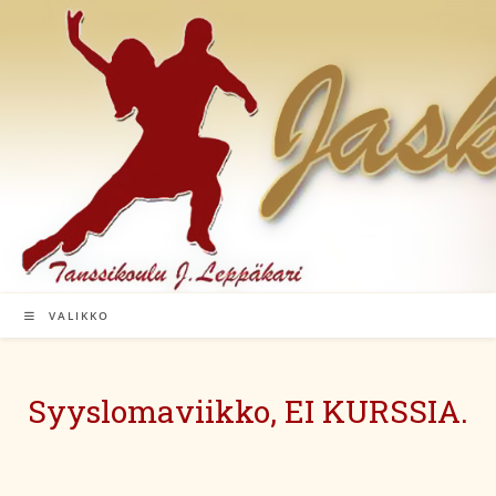
Siirry
suoraan
sisältöön
VALIKKO
Syyslomaviikko, EI KURSSIA.