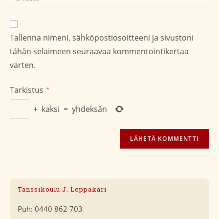
sivustosi
verkko-
osoite/URL
Tallenna nimeni, sähköpostiosoitteeni ja sivustoni
(valinnainen)
tähän selaimeen seuraavaa kommentointikertaa
varten.
Tarkistus
*
+
kaksi
=
yhdeksän
Tanssikoulu J. Leppäkari
Puh: 0440 862 703