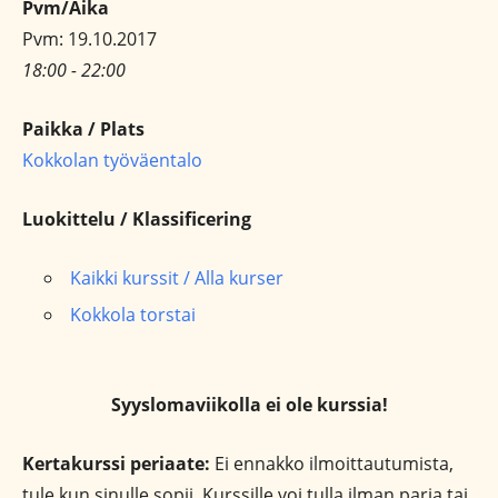
Pvm/Aika
Pvm: 19.10.2017
18:00 - 22:00
Paikka / Plats
Kokkolan työväentalo
Luokittelu / Klassificering
Kaikki kurssit / Alla kurser
Kokkola torstai
Syyslomaviikolla ei ole kurssia!
Kertakurssi periaate:
Ei ennakko ilmoittautumista,
tule kun sinulle sopii. Kurssille voi tulla ilman paria tai