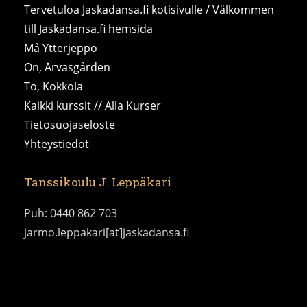
Tervetuloa Jaskadansa.fi kotisivulle / Välkommen
till Jaskadansa.fi hemsida
Må Ytterjeppo
On, Årvasgården
To, Kokkola
Kaikki kurssit // Alla Kurser
Tietosuojaseloste
Yhteystiedot
Tanssikoulu J. Leppäkari
Puh: 0440 862 703
jarmo.leppakari[at]jaskadansa.fi