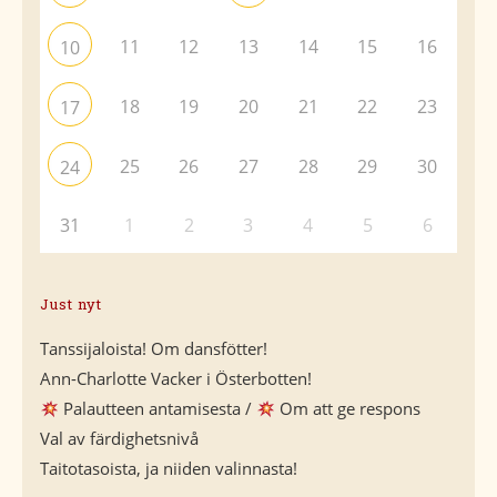
11
12
13
14
15
16
10
18
19
20
21
22
23
17
25
26
27
28
29
30
24
31
1
2
3
4
5
6
Just nyt
Tanssijaloista! Om dansfötter!
Ann-Charlotte Vacker i Österbotten!
Palautteen antamisesta /
Om att ge respons
Val av färdighetsnivå
Taitotasoista, ja niiden valinnasta!