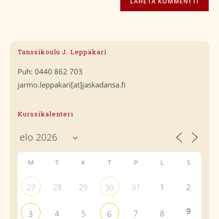
Tanssikoulu J. Leppäkari
Puh: 0440 862 703
jarmo.leppakari[at]jaskadansa.fi
Kurssikalenteri
M
T
K
T
P
L
S
28
29
31
1
2
27
30
9
4
5
7
8
3
6