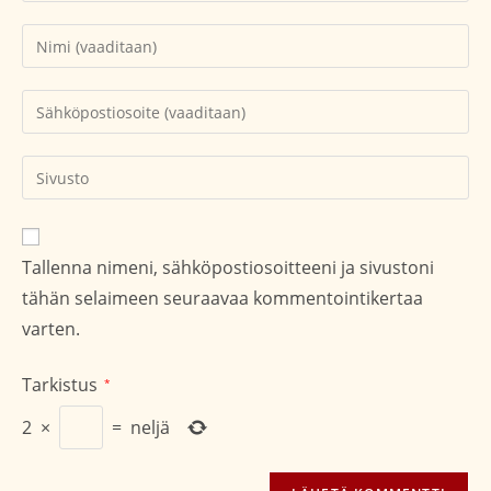
Kirjoita
nimesi
tai
Kirjoita
käyttäjätunnuksesi
sähköpostiosoitteesi
kommentoidaksesi
kommentoidaksesi
Kirjoita
sivustosi
verkko-
osoite/URL
Tallenna nimeni, sähköpostiosoitteeni ja sivustoni
(valinnainen)
tähän selaimeen seuraavaa kommentointikertaa
varten.
Tarkistus
*
2
×
=
neljä