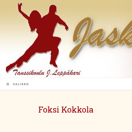
Siirry
suoraan
sisältöön
VALIKKO
Foksi Kokkola