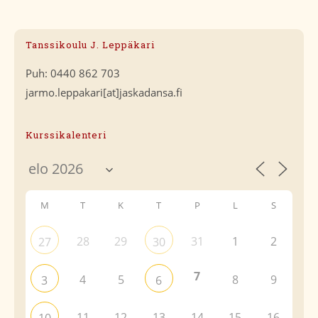
Tanssikoulu J. Leppäkari
Puh: 0440 862 703
jarmo.leppakari[at]jaskadansa.fi
Kurssikalenteri
M
T
K
T
P
L
S
28
29
31
1
2
27
30
7
4
5
8
9
3
6
11
12
13
14
15
16