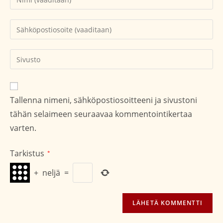
nimesi
tai
Kirjoita
käyttäjätunnuksesi
sähköpostiosoitteesi
kommentoidaksesi
kommentoidaksesi
Kirjoita
sivustosi
verkko-
osoite/URL
Tallenna nimeni, sähköpostiosoitteeni ja sivustoni
(valinnainen)
tähän selaimeen seuraavaa kommentointikertaa
varten.
Tarkistus
*
+
neljä
=