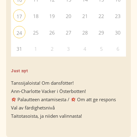
10
18
19
20
21
22
23
17
25
26
27
28
29
30
24
31
1
2
3
4
5
6
Just nyt
Tanssijaloista! Om dansfötter!
Ann-Charlotte Vacker i Österbotten!
Palautteen antamisesta /
Om att ge respons
Val av färdighetsnivå
Taitotasoista, ja niiden valinnasta!