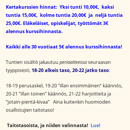
Kertakurssien hinnat: Yksi tunti 10,00€, kaksi
tuntia 15,00€, kolme tuntia 20,00€ ja neljä tuntia
25,00€.
Eläkeläiset, opiskelijat, työttömät 3€
alennus kurssihinnasta.
Kaikki alle 30 vuotiaat 5€ alennus kurssihinnasta!
Tuntien sisältö jakautuu
periaatteessa
seuraavan
tyyppisesti,
18-20 alkeis taso, 20-22 jatko taso
:
18-19 perusaskel, 19-20 ”illan ensimmäinen” käännös,
20-21 ”illan toinen” käännös, 21-22 harjoitteita ja
”jotain-pientä-kivaa” Aina kuitenkin huomioden
osallistujien taitotaso!
Taitotasoista, ja niiden valinnasta!
Lue!