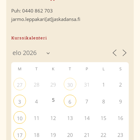
Puh: 0440 862 703
jarmo.leppakari[at]jaskadansa.fi
Kurssikalenteri
M
T
K
T
P
L
S
28
29
31
1
2
27
30
5
4
7
8
9
3
6
11
12
13
14
15
16
10
18
19
20
21
22
23
17