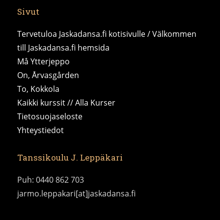
Sivut
Tervetuloa Jaskadansa.fi kotisivulle / Välkommen
till Jaskadansa.fi hemsida
Må Ytterjeppo
On, Årvasgården
To, Kokkola
Kaikki kurssit // Alla Kurser
Tietosuojaseloste
Yhteystiedot
Tanssikoulu J. Leppäkari
Puh: 0440 862 703
jarmo.leppakari[at]jaskadansa.fi