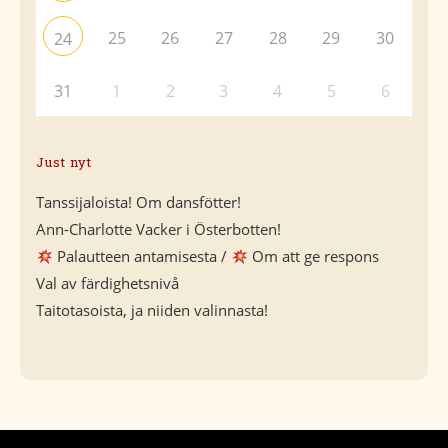
25
26
27
28
29
30
24
31
1
2
3
4
5
6
Just nyt
Tanssijaloista! Om dansfötter!
Ann-Charlotte Vacker i Österbotten!
Palautteen antamisesta /
Om att ge respons
Val av färdighetsnivå
Taitotasoista, ja niiden valinnasta!