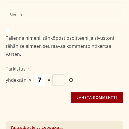
sähköpostiosoitteesi
kommentoidaksesi
kommentoidaksesi
Kirjoita
sivustosi
verkko-
osoite/URL
Tallenna nimeni, sähköpostiosoitteeni ja sivustoni
(valinnainen)
tähän selaimeen seuraavaa kommentointikertaa
varten.
Tarkistus
*
yhdeksän
×
=
Tanssikoulu J. Leppäkari