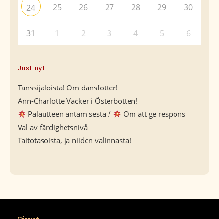
25
26
27
28
29
30
24
31
1
2
3
4
5
6
Just nyt
Tanssijaloista! Om dansfötter!
Ann-Charlotte Vacker i Österbotten!
Palautteen antamisesta /
Om att ge respons
Val av färdighetsnivå
Taitotasoista, ja niiden valinnasta!