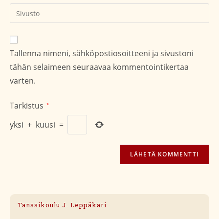
kommentoidaksesi
Kirjoita
sivustosi
verkko-
osoite/URL
Tallenna nimeni, sähköpostiosoitteeni ja sivustoni
(valinnainen)
tähän selaimeen seuraavaa kommentointikertaa
varten.
Tarkistus
*
yksi
+
kuusi
=
Tanssikoulu J. Leppäkari