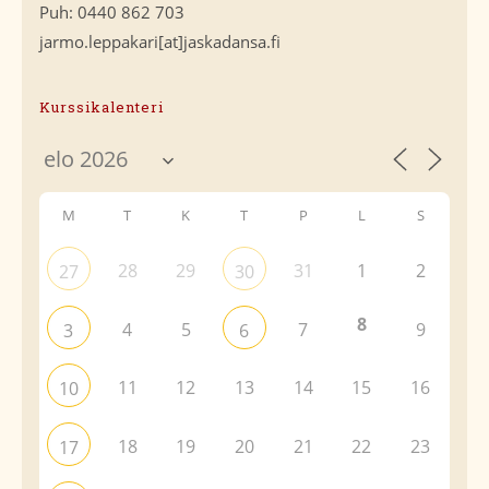
Puh: 0440 862 703
jarmo.leppakari[at]jaskadansa.fi
Kurssikalenteri
M
T
K
T
P
L
S
28
29
31
1
2
27
30
8
4
5
7
9
3
6
11
12
13
14
15
16
10
18
19
20
21
22
23
17