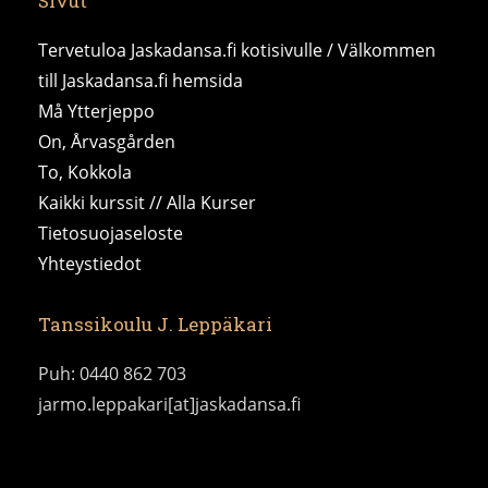
Sivut
Tervetuloa Jaskadansa.fi kotisivulle / Välkommen
till Jaskadansa.fi hemsida
Må Ytterjeppo
On, Årvasgården
To, Kokkola
Kaikki kurssit // Alla Kurser
Tietosuojaseloste
Yhteystiedot
Tanssikoulu J. Leppäkari
Puh: 0440 862 703
jarmo.leppakari[at]jaskadansa.fi