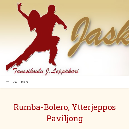
Siirry
suoraan
sisältöön
VALIKKO
Rumba-Bolero, Ytterjeppos
Paviljong