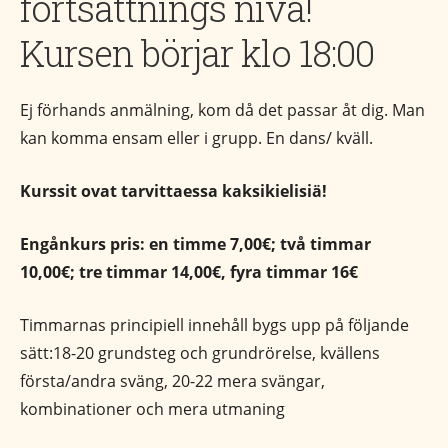
fortsättnings nivå!
Kursen börjar klo 18:00
Ej förhands anmälning, kom då det passar åt dig. Man
kan komma ensam eller i grupp. En dans/ kväll.
Kurssit ovat tarvittaessa kaksikielisiä!
Engånkurs pris: en timme 7,00€; två timmar
10,00€; tre timmar 14,00€, fyra timmar 16€
Timmarnas principiell innehåll bygs upp på följande
sätt:18-20 grundsteg och grundrörelse, kvällens
första/andra sväng, 20-22 mera svängar,
kombinationer och mera utmaning