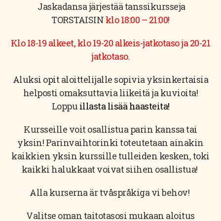
Jaskadansa järjestää tanssikursseja
TORSTAISIN
klo 18:00 – 21:00!
Klo 18-19 alkeet, klo 19-20 alkeis-jatkotaso ja 20-21
jatkotaso.
Aluksi opit aloittelijalle sopivia yksinkertaisia
helposti omaksuttavia liikeitä ja kuvioita!
Loppu
illasta lisää haasteita!
Kursseille voit osallistua parin kanssa tai
yksin! Parinvaihtorinki toteutetaan ainakin
kaikkien yksin kurssille tulleiden kesken, toki
kaikki halukkaat voivat siihen osallistua!
Alla kurserna är tvåspråkiga vi behov!
Valitse oman taitotasosi mukaan aloitus