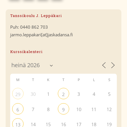
Tanssikoulu J. Leppäkari
Puh: 0440 862 703
jarmo.leppakari[at]jaskadansa.fi
Kurssikalenteri
M
T
K
T
P
L
S
30
1
3
4
5
29
2
7
8
10
11
12
6
9
14
15
16
17
18
19
13