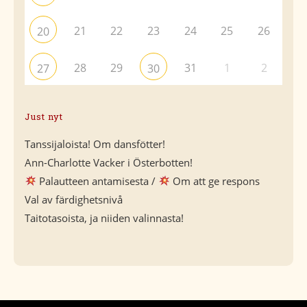
21
22
23
24
25
26
20
28
29
31
1
2
27
30
Just nyt
Tanssijaloista! Om dansfötter!
Ann-Charlotte Vacker i Österbotten!
Palautteen antamisesta /
Om att ge respons
Val av färdighetsnivå
Taitotasoista, ja niiden valinnasta!