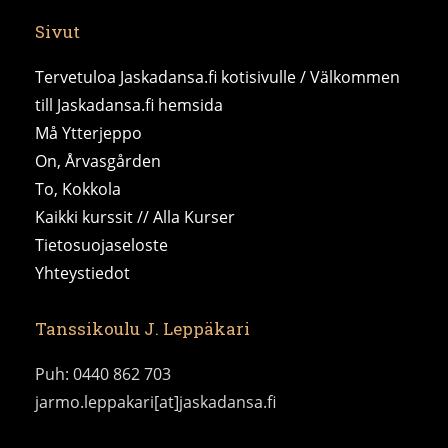
Sivut
Tervetuloa Jaskadansa.fi kotisivulle / Välkommen
till Jaskadansa.fi hemsida
Må Ytterjeppo
On, Årvasgården
To, Kokkola
Kaikki kurssit // Alla Kurser
Tietosuojaseloste
Yhteystiedot
Tanssikoulu J. Leppäkari
Puh: 0440 862 703
jarmo.leppakari[at]jaskadansa.fi