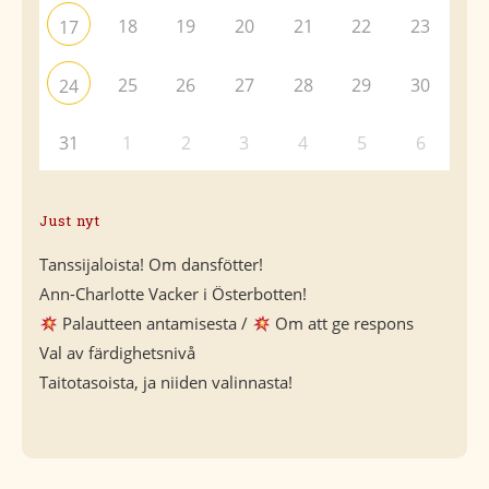
18
19
20
21
22
23
17
25
26
27
28
29
30
24
31
1
2
3
4
5
6
Just nyt
Tanssijaloista! Om dansfötter!
Ann-Charlotte Vacker i Österbotten!
Palautteen antamisesta /
Om att ge respons
Val av färdighetsnivå
Taitotasoista, ja niiden valinnasta!