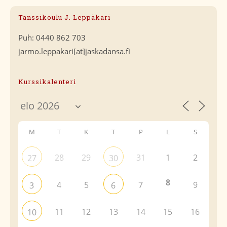
Tanssikoulu J. Leppäkari
Puh: 0440 862 703
jarmo.leppakari[at]jaskadansa.fi
Kurssikalenteri
M
T
K
T
P
L
S
28
29
31
1
2
27
30
8
4
5
7
9
3
6
11
12
13
14
15
16
10