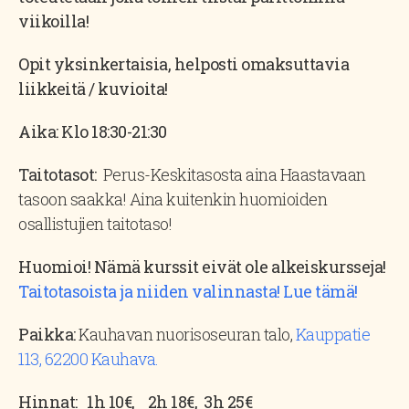
viikoilla!
Opit yksinkertaisia, helposti omaksuttavia
liikkeitä / kuvioita!
Aika: Klo 18:30-21:30
Taitotasot:
Perus-Keskitasosta aina Haastavaan
tasoon saakka! Aina kuitenkin huomioiden
osallistujien taitotaso!
Huomioi! Nämä kurssit eivät ole alkeiskursseja!
Taitotasoista ja niiden valinnasta! Lue tämä!
Paikka:
Kauhavan nuorisoseuran talo,
Kauppatie
113, 62200 Kauhava.
Hinnat:
1h 10€,
2h 18€,
3h 25€