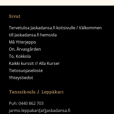
Sivut
Tervetuloa Jaskadansa.fi kotisivulle / Välkommen
till Jaskadansa.fi hemsida
Må Ytterjeppo
On, Årvasgården
To, Kokkola
Kaikki kurssit // Alla Kurser
Tietosuojaseloste
Yhteystiedot
Tanssikoulu J. Leppäkari
Puh: 0440 862 703
jarmo.leppakari[at]jaskadansa.fi