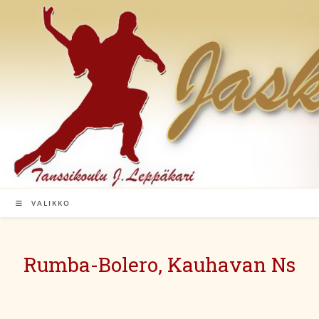
Siirry
suoraan
sisältöön
VALIKKO
Rumba-Bolero, Kauhavan Ns