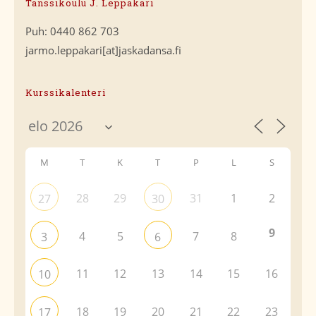
Tanssikoulu J. Leppäkari
Puh: 0440 862 703
jarmo.leppakari[at]jaskadansa.fi
Kurssikalenteri
M
T
K
T
P
L
S
28
29
31
1
2
27
30
9
4
5
7
8
3
6
11
12
13
14
15
16
10
18
19
20
21
22
23
17