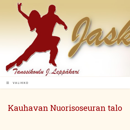
Siirry
suoraan
sisältöön
VALIKKO
Kauhavan Nuorisoseuran talo