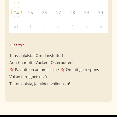
25
26
27
28
29
30
24
31
1
2
3
4
5
6
Just nyt
Tanssijaloista! Om dansfötter!
Ann-Charlotte Vacker i Österbotten!
Palautteen antamisesta /
Om att ge respons
Val av färdighetsnivå
Taitotasoista, ja niiden valinnasta!