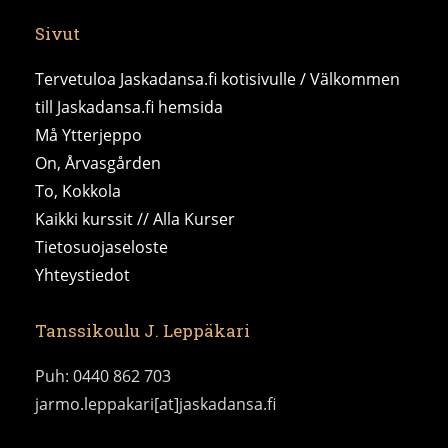
Sivut
Tervetuloa Jaskadansa.fi kotisivulle / Välkommen
till Jaskadansa.fi hemsida
Må Ytterjeppo
On, Årvasgården
To, Kokkola
Kaikki kurssit // Alla Kurser
Tietosuojaseloste
Yhteystiedot
Tanssikoulu J. Leppäkari
Puh: 0440 862 703
jarmo.leppakari[at]jaskadansa.fi