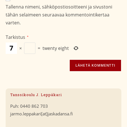
osoite/URL
Tallenna nimeni, sähköpostiosoitteeni ja sivustoni
(valinnainen)
tähän selaimeen seuraavaa kommentointikertaa
varten.
Tarkistus
*
×
=
twenty eight
Tanssikoulu J. Leppäkari
Puh: 0440 862 703
jarmo.leppakari[at]jaskadansa.fi