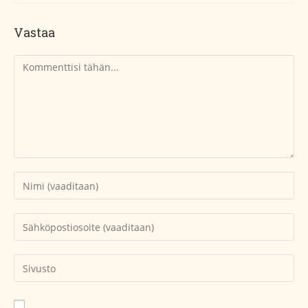
Vastaa
Kommentti
Kirjoita
nimesi
tai
Kirjoita
käyttäjätunnuksesi
sähköpostiosoitteesi
kommentoidaksesi
kommentoidaksesi
Kirjoita
sivustosi
verkko-