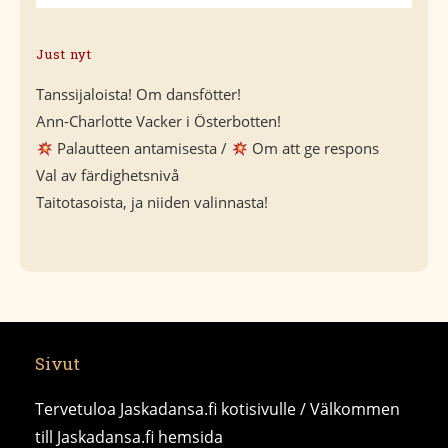
Just nyt
Tanssijaloista! Om dansfötter!
Ann-Charlotte Vacker i Österbotten!
Palautteen antamisesta /
Om att ge respons
Val av färdighetsnivå
Taitotasoista, ja niiden valinnasta!
Sivut
Tervetuloa Jaskadansa.fi kotisivulle / Välkommen
till Jaskadansa.fi hemsida