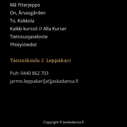
Må Ytterjeppo
On, Årvasgården
To, Kokkola
Kaikki kurssit // Alla Kurser
Tietosuojaseloste
Yhteystiedot
Tanssikoulu J. Leppäkari
Puh: 0440 862 703
jarmo.leppakari[at]jaskadansa.fi
Copyright © Jaskadansa.fi