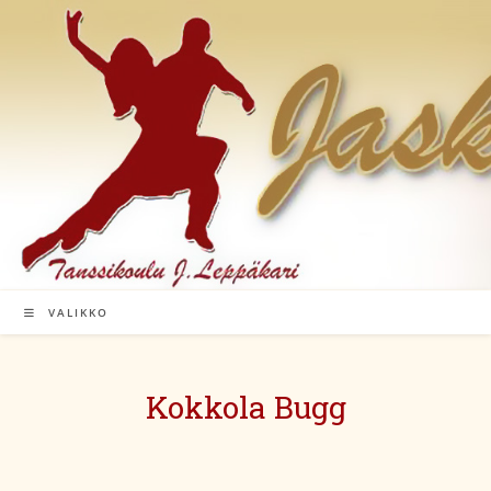
Siirry
suoraan
sisältöön
VALIKKO
Kokkola Bugg