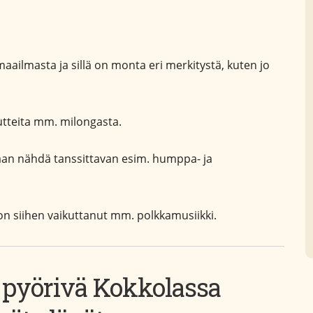
aailmasta ja sillä on monta eri merkitystä, kuten jo
utteita mm. milongasta.
aan nähdä tanssittavan esim. humppa- ja
on siihen vaikuttanut mm. polkkamusiikki.
 pyörivä Kokkolassa