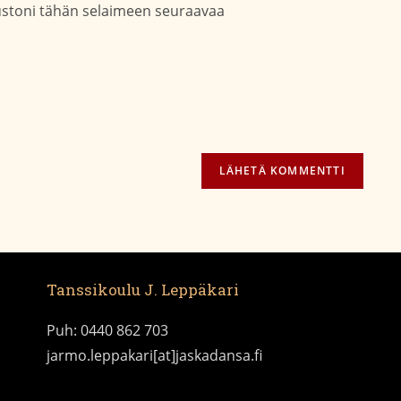
vustoni tähän selaimeen seuraavaa
(valinnainen)
Tanssikoulu J. Leppäkari
Puh: 0440 862 703
jarmo.leppakari[at]jaskadansa.fi