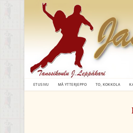
Siirry
suoraan
sisältöön
ETUSIVU
MÅ YTTERJEPPO
TO, KOKKOLA
K