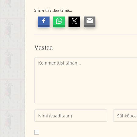
Share this...Jaa tämä...
Vastaa
Kommentti
Kirjoita
Kirjoita
nimesi
sähköpostio
tai
kommentoid
käyttäjätunnuksesi