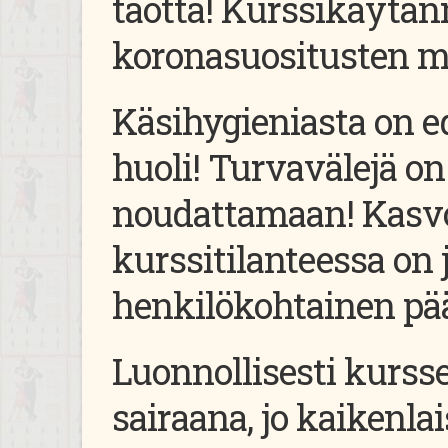
taotta!
Kurssikäytänn
koronasuositusten 
Käsihygieniasta on e
huoli! Turvavälejä on
noudattamaan!
Kasv
kurssitilanteessa on 
henkilökohtainen pää
Luonnollisesti kurssei
sairaana, jo kaikenla