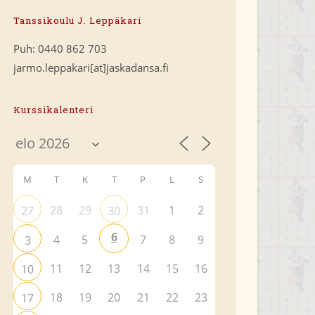
Tanssikoulu J. Leppäkari
Puh: 0440 862 703
jarmo.leppakari[at]jaskadansa.fi
Kurssikalenteri
M
T
K
T
P
L
S
28
29
31
1
2
27
30
6
4
5
7
8
9
3
11
12
13
14
15
16
10
18
19
20
21
22
23
17