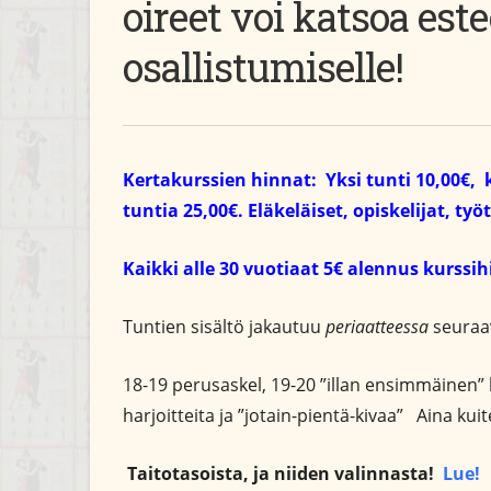
oireet voi katsoa este
osallistumiselle!
Kertakurssien hinnat: Yksi tunti 10,00€, 
tuntia 25,00€.
Eläkeläiset, opiskelijat, t
Kaikki alle 30 vuotiaat 5€ alennus kurssi
Tuntien sisältö jakautuu
periaatteessa
seuraav
18-19 perusaskel, 19-20 ”illan ensimmäinen” 
harjoitteita ja ”jotain-pientä-kivaa” Aina ku
Taitotasoista, ja niiden valinnasta!
Lue!