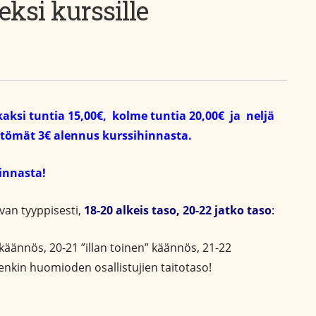
eksi kurssille
kaksi tuntia 15,00€, kolme tuntia 20,00€ ja neljä
yöttömät 3€ alennus kurssihinnasta.
hinnasta!
an tyyppisesti,
18-20 alkeis taso, 20-22 jatko taso
:
käännös, 20-21 ”illan toinen” käännös, 21-22
itenkin huomioden osallistujien taitotaso!