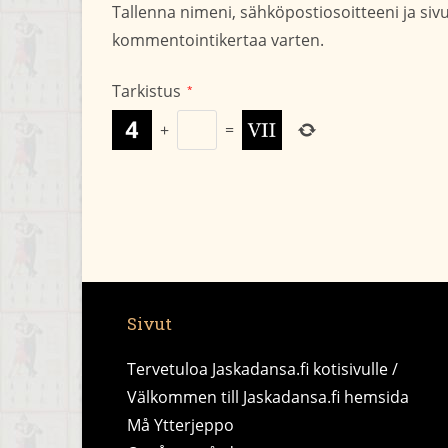
Tallenna nimeni, sähköpostiosoitteeni ja si
kommentoidaksesi
kommentointikertaa varten.
Tarkistus
*
+
=
Sivut
Tervetuloa Jaskadansa.fi kotisivulle /
Välkommen till Jaskadansa.fi hemsida
Må Ytterjeppo