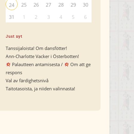
25
26
27
28
29
30
24
31
1
2
3
4
5
6
Just nyt
Tanssijaloista! Om dansfötter!
Ann-Charlotte Vacker i Österbotten!
Palautteen antamisesta /
Om att ge
respons
Val av färdighetsnivå
Taitotasoista, ja niiden valinnasta!