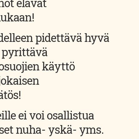
öt elävät
mukaan!
delleen pidettävä hyvä
 pyrittävä
osuojien käyttö
jokaisen
tös!
lle ei voi osallistua
iset nuha- yskä- yms.