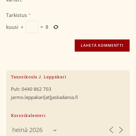
Tarkistus
*
kuusi
+
=
8
Tanssikoulu J. Leppäkari
Puh: 0440 862 703
jarmo.leppakari[at]jaskadansa.fi
Kurssikalenteri