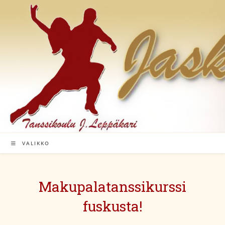
Siirry
suoraan
sisältöön
VALIKKO
Makupalatanssikurssi
fuskusta!