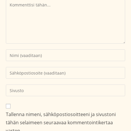
Kommentti
Kirjoita
nimesi
tai
Kirjoita
käyttäjätunnuksesi
sähköpostiosoitteesi
kommentoidaksesi
kommentoidaksesi
Kirjoita
sivustosi
verkko-
osoite/URL
Tallenna nimeni, sähköpostiosoitteeni ja sivustoni
(valinnainen)
tähän selaimeen seuraavaa kommentointikertaa
varten.