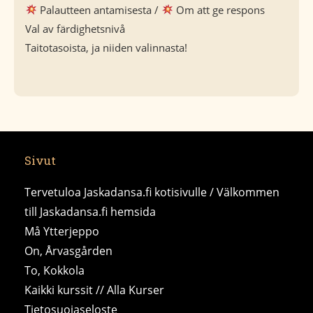
Palautteen antamisesta /
Om att ge respons
Val av färdighetsnivå
Taitotasoista, ja niiden valinnasta!
Sivut
Tervetuloa Jaskadansa.fi kotisivulle / Välkommen
till Jaskadansa.fi hemsida
Må Ytterjeppo
On, Årvasgården
To, Kokkola
Kaikki kurssit // Alla Kurser
Tietosuojaseloste