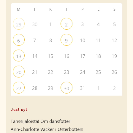
M
T
K
T
P
L
S
30
1
3
4
5
29
2
7
8
10
11
12
6
9
14
15
16
17
18
19
13
21
22
23
24
25
26
20
28
29
31
1
2
27
30
Just nyt
Tanssijaloista! Om dansfötter!
Ann-Charlotte Vacker i Österbotten!