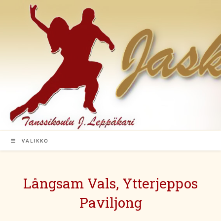
Siirry
suoraan
sisältöön
VALIKKO
Långsam Vals, Ytterjeppos
Paviljong