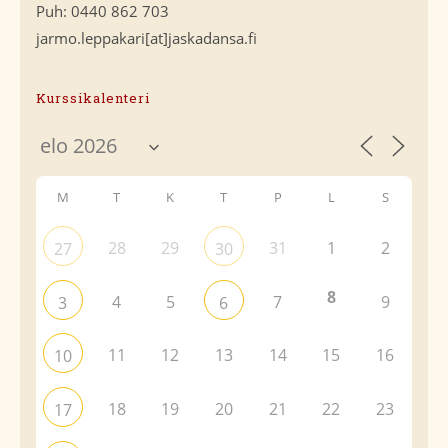
Puh: 0440 862 703
jarmo.leppakari[at]jaskadansa.fi
Kurssikalenteri
M
T
K
T
P
L
S
28
29
31
1
2
27
30
8
4
5
7
9
3
6
11
12
13
14
15
16
10
18
19
20
21
22
23
17