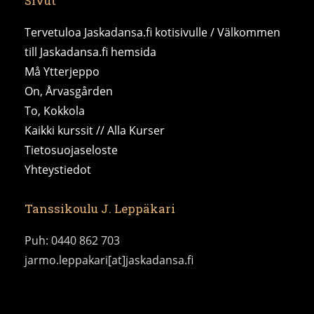
Sivut
Tervetuloa Jaskadansa.fi kotisivulle / Välkommen
till Jaskadansa.fi hemsida
Må Ytterjeppo
On, Årvasgården
To, Kokkola
Kaikki kurssit // Alla Kurser
Tietosuojaseloste
Yhteystiedot
Tanssikoulu J. Leppäkari
Puh: 0440 862 703
jarmo.leppakari[at]jaskadansa.fi