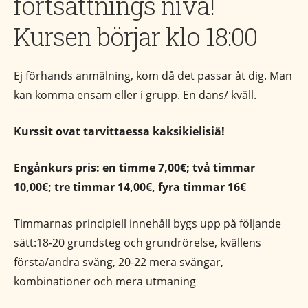
fortsättnings nivå!
Kursen börjar klo 18:00
Ej förhands anmälning, kom då det passar åt dig. Man
kan komma ensam eller i grupp. En dans/ kväll.
Kurssit ovat tarvittaessa kaksikielisiä!
Engånkurs pris: en timme 7,00€; två timmar
10,00€; tre timmar 14,00€, fyra timmar 16€
Timmarnas principiell innehåll bygs upp på följande
sätt:18-20 grundsteg och grundrörelse, kvällens
första/andra sväng, 20-22 mera svängar,
kombinationer och mera utmaning