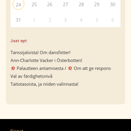
25
26
27
28
29
30
24
31
1
2
3
4
5
6
Just nyt
Tanssijaloista! Om dansfötter!
Ann-Charlotte Vacker i Österbotten!
Palautteen antamisesta /
Om att ge respons
Val av färdighetsnivå
Taitotasoista, ja niiden valinnasta!