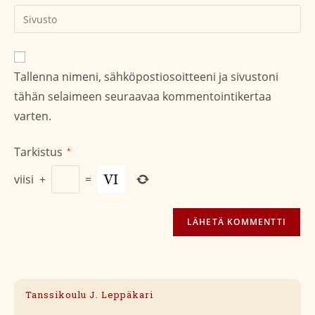
kommentoidaksesi
Kirjoita
sivustosi
verkko-
osoite/URL
Tallenna nimeni, sähköpostiosoitteeni ja sivustoni
(valinnainen)
tähän selaimeen seuraavaa kommentointikertaa
varten.
Tarkistus
*
viisi
+
=
Tanssikoulu J. Leppäkari