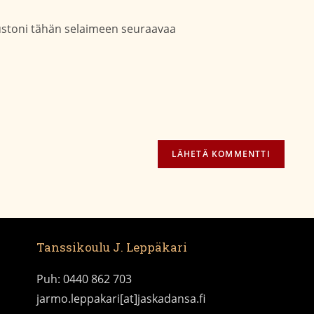
aksesi
verkko-
osoite/URL
vustoni tähän selaimeen seuraavaa
(valinnainen)
Tanssikoulu J. Leppäkari
Puh: 0440 862 703
jarmo.leppakari[at]jaskadansa.fi