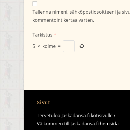
tai
kommentoid
käyttäjätunnuksesi
Tallenna nimeni, sähköpostiosoitteeni ja si
kommentoidaksesi
kommentointikertaa varten.
Tarkistus
*
5
×
kolme
=
Sivut
Tervetuloa Jaskadansa.fi kotisivulle /
Välkommen till Jaskadansa.fi hemsida