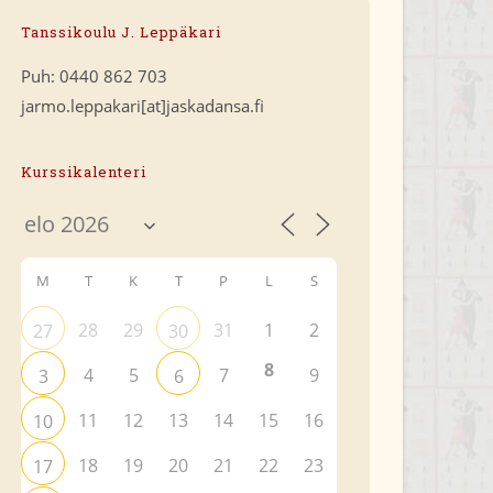
Tanssikoulu J. Leppäkari
Puh: 0440 862 703
jarmo.leppakari[at]jaskadansa.fi
Kurssikalenteri
M
T
K
T
P
L
S
28
29
31
1
2
27
30
8
4
5
7
9
3
6
11
12
13
14
15
16
10
18
19
20
21
22
23
17