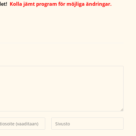
det!
Kolla jämt program för möjliga ändringar.
Kirjoita
soitteesi
sivustosi