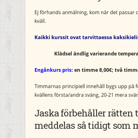
Ej förhands anmälning, kom när det passar 
kväll.
Kaikki kurssit ovat tarvittaessa kaksikie
Klädsel ändlig
varierande
temper
Engånkurs pris:
en timme 8,00€; två timma
Timmarnas principiell innehåll bygs upp på 
kvällens första/andra sväng, 20-21 mera sv
Jaska förbehåller rätten t
meddelas så tidigt som m