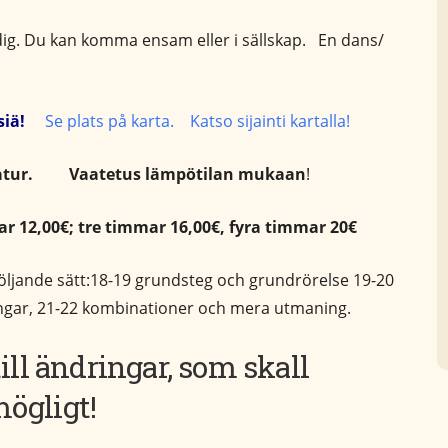
dig. Du kan komma ensam eller i sällskap. En dans/
lisiä!
Se plats på karta. Katso sijainti kartalla!
atur. Vaatetus lämpötilan mukaan
!
r 12,00€; tre timmar 16,00€, fyra timmar 20€
följande sätt:18-19 grundsteg och grundrörelse 19-20
ängar, 21-22 kombinationer och mera utmaning.
ill ändringar, som skall
ögligt!