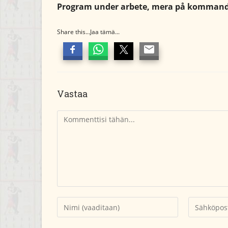
Program under arbete, mera på komman
Share this...Jaa tämä...
Vastaa
Kommentti
Kirjoita
Kirjoita
nimesi
sähköpostio