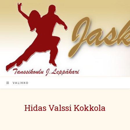
Siirry
suoraan
sisältöön
VALIKKO
Hidas Valssi Kokkola