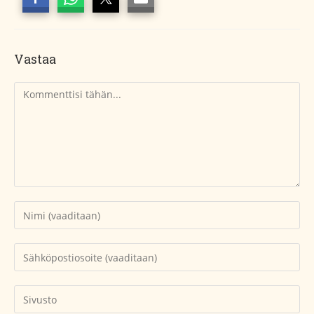
Vastaa
Kommentti
Kirjoita
nimesi
tai
Kirjoita
käyttäjätunnuksesi
sähköpostiosoitteesi
kommentoidaksesi
kommentoidaksesi
Kirjoita
sivustosi