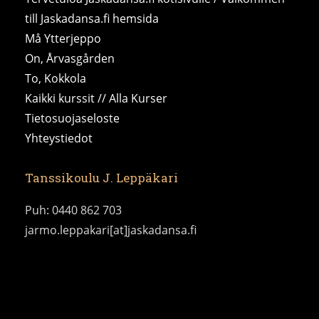
till Jaskadansa.fi hemsida
Må Ytterjeppo
On, Årvasgården
To, Kokkola
Kaikki kurssit // Alla Kurser
Tietosuojaseloste
Yhteystiedot
Tanssikoulu J. Leppäkari
Puh: 0440 862 703
jarmo.leppakari[at]jaskadansa.fi