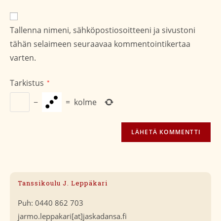
verkko-
osoite/URL
Tallenna nimeni, sähköpostiosoitteeni ja sivustoni
(valinnainen)
tähän selaimeen seuraavaa kommentointikertaa
varten.
Tarkistus
*
−
=
kolme
Tanssikoulu J. Leppäkari
Puh: 0440 862 703
jarmo.leppakari[at]jaskadansa.fi