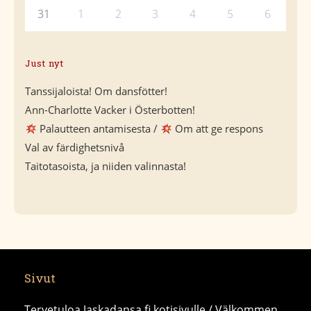
31
1
2
3
4
5
6
Just nyt
Tanssijaloista! Om dansfötter!
Ann-Charlotte Vacker i Österbotten!
Palautteen antamisesta /
Om att ge respons
Val av färdighetsnivå
Taitotasoista, ja niiden valinnasta!
Sivut
Tervetuloa Jaskadansa.fi kotisivulle / Välkommen