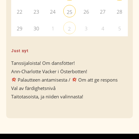
22
23
24
26
27
28
25
29
30
1
3
4
5
2
Just nyt
Tanssijaloista! Om dansfötter!
Ann-Charlotte Vacker i Österbotten!
Palautteen antamisesta /
Om att ge respons
Val av färdighetsnivå
Taitotasoista, ja niiden valinnasta!