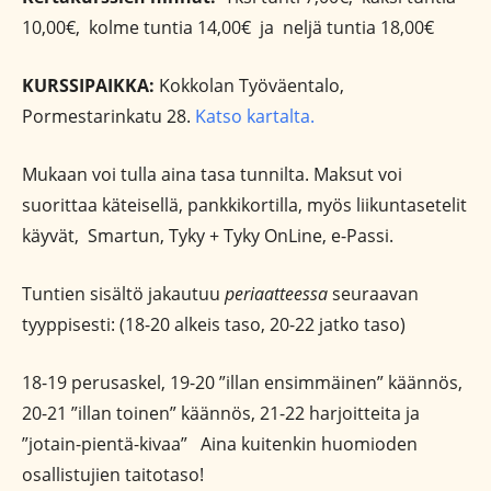
10,00€, kolme tuntia 14,00€ ja neljä tuntia 18,00€
KURSSIPAIKKA:
Kokkolan Työväentalo,
Pormestarinkatu 28.
Katso kartalta.
Mukaan voi tulla aina tasa tunnilta. Maksut voi
suorittaa käteisellä, pankkikortilla, myös liikuntasetelit
käyvät, Smartun, Tyky + Tyky OnLine, e-Passi.
Tuntien sisältö jakautuu
periaatteessa
seuraavan
tyyppisesti: (18-20 alkeis taso, 20-22 jatko taso)
18-19 perusaskel, 19-20 ”illan ensimmäinen” käännös,
20-21 ”illan toinen” käännös, 21-22 harjoitteita ja
”jotain-pientä-kivaa” Aina kuitenkin huomioden
osallistujien taitotaso!