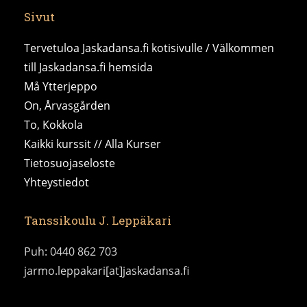
Sivut
Tervetuloa Jaskadansa.fi kotisivulle / Välkommen
till Jaskadansa.fi hemsida
Må Ytterjeppo
On, Årvasgården
To, Kokkola
Kaikki kurssit // Alla Kurser
Tietosuojaseloste
Yhteystiedot
Tanssikoulu J. Leppäkari
Puh: 0440 862 703
jarmo.leppakari[at]jaskadansa.fi