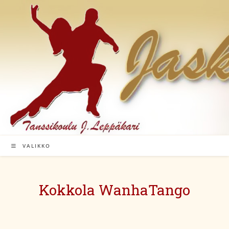
Siirry
suoraan
sisältöön
VALIKKO
Kokkola WanhaTango