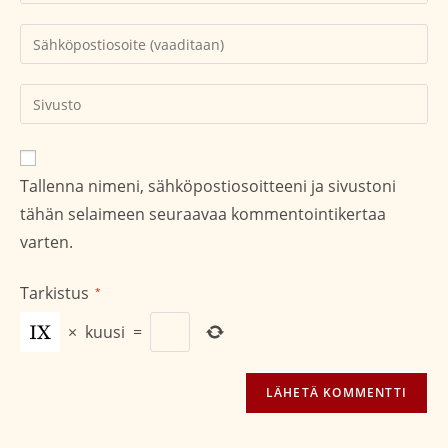
nimesi
tai
Kirjoita
käyttäjätunnuksesi
sähköpostiosoitteesi
kommentoidaksesi
kommentoidaksesi
Kirjoita
sivustosi
verkko-
osoite/URL
Tallenna nimeni, sähköpostiosoitteeni ja sivustoni
(valinnainen)
tähän selaimeen seuraavaa kommentointikertaa
varten.
Tarkistus
*
×
kuusi
=