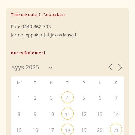
Tanssikoulu J. Leppäkari
Puh: 0440 862 703
jarmo.leppakari[at]jaskadansa.fi
Kurssikalenteri
M
T
K
T
P
L
S
1
2
3
5
6
7
4
8
9
10
12
13
14
11
15
16
17
19
20
18
21