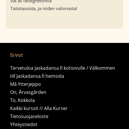
Val av färdighetsnivå
Taitotasoista, ja niiden valinnasta!
Sivut
Tervetuloa Jaskadansa.fi kotisivulle / Välkommen
till Jaskadansa.fi hemsida
Må Ytterjeppo
On, Årvasgården
To, Kokkola
Kaikki kurssit // Alla Kurser
Tietosuojaseloste
Yhteystiedot