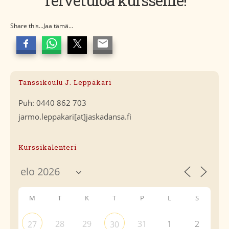
Tervetuloa kursseille!
Share this...Jaa tämä...
Tanssikoulu J. Leppäkari
Puh: 0440 862 703
jarmo.leppakari[at]jaskadansa.fi
Kurssikalenteri
M
T
K
T
P
L
S
28
29
31
1
2
27
30