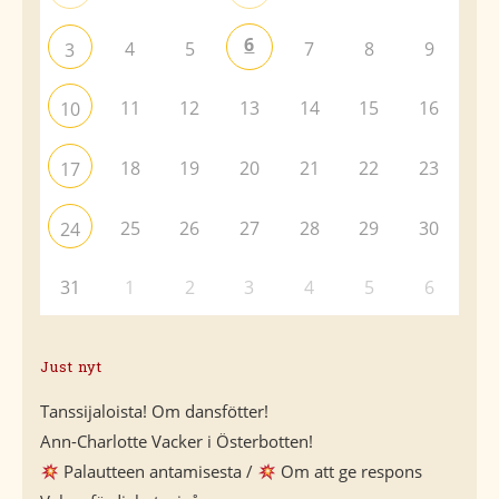
6
4
5
7
8
9
3
11
12
13
14
15
16
10
18
19
20
21
22
23
17
25
26
27
28
29
30
24
31
1
2
3
4
5
6
Just nyt
Tanssijaloista! Om dansfötter!
Ann-Charlotte Vacker i Österbotten!
Palautteen antamisesta /
Om att ge respons