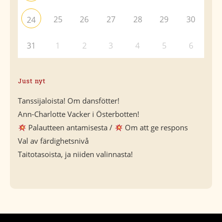
25
26
27
28
29
30
24
31
1
2
3
4
5
6
Just nyt
Tanssijaloista! Om dansfötter!
Ann-Charlotte Vacker i Österbotten!
Palautteen antamisesta /
Om att ge respons
Val av färdighetsnivå
Taitotasoista, ja niiden valinnasta!