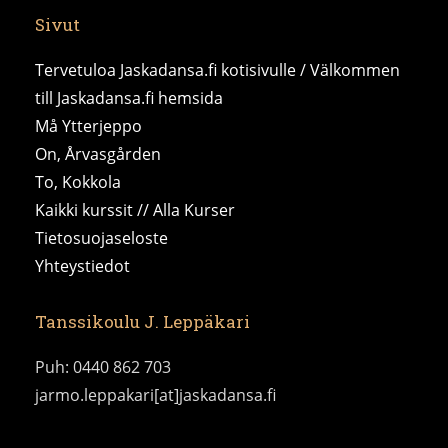
Sivut
Tervetuloa Jaskadansa.fi kotisivulle / Välkommen
till Jaskadansa.fi hemsida
Må Ytterjeppo
On, Årvasgården
To, Kokkola
Kaikki kurssit // Alla Kurser
Tietosuojaseloste
Yhteystiedot
Tanssikoulu J. Leppäkari
Puh: 0440 862 703
jarmo.leppakari[at]jaskadansa.fi