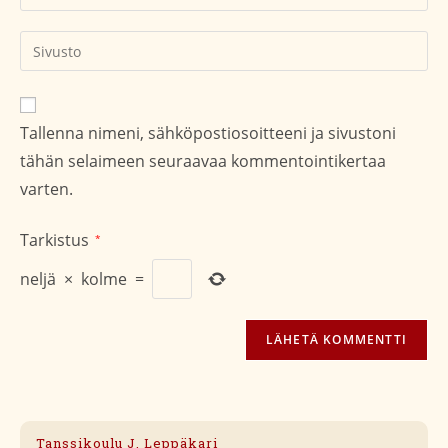
sähköpostiosoitteesi
kommentoidaksesi
kommentoidaksesi
Kirjoita
sivustosi
verkko-
osoite/URL
Tallenna nimeni, sähköpostiosoitteeni ja sivustoni
(valinnainen)
tähän selaimeen seuraavaa kommentointikertaa
varten.
Tarkistus
*
neljä
×
kolme
=
Tanssikoulu J. Leppäkari