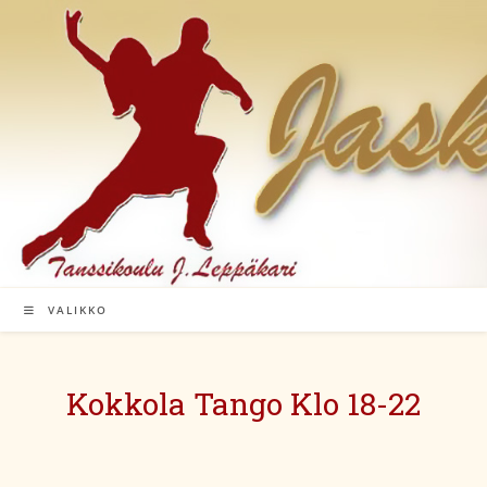
Siirry
suoraan
sisältöön
VALIKKO
Kokkola Tango Klo 18-22