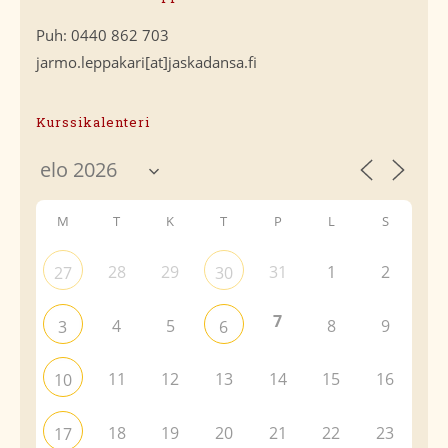
Puh: 0440 862 703
jarmo.leppakari[at]jaskadansa.fi
Kurssikalenteri
M
T
K
T
P
L
S
28
29
31
1
2
27
30
7
4
5
8
9
3
6
11
12
13
14
15
16
10
18
19
20
21
22
23
17