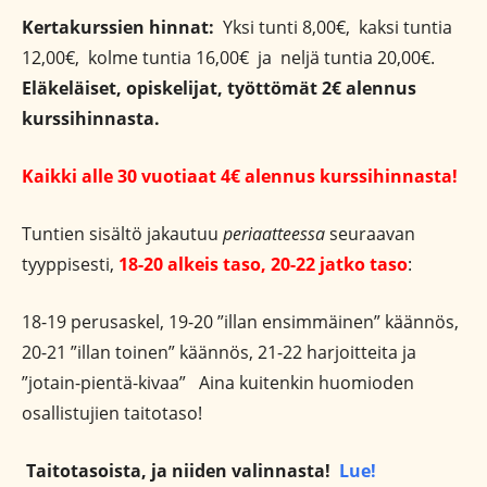
Kertakurssien hinnat:
Yksi tunti 8,00€, kaksi tuntia
12,00€, kolme tuntia 16,00€ ja neljä tuntia 20,00€.
Eläkeläiset, opiskelijat, työttömät 2€ alennus
kurssihinnasta.
Kaikki alle 30 vuotiaat 4€ alennus kurssihinnasta!
Tuntien sisältö jakautuu
periaatteessa
seuraavan
tyyppisesti,
18-20 alkeis taso, 20-22 jatko taso
:
18-19 perusaskel, 19-20 ”illan ensimmäinen” käännös,
20-21 ”illan toinen” käännös, 21-22 harjoitteita ja
”jotain-pientä-kivaa” Aina kuitenkin huomioden
osallistujien taitotaso!
Taitotasoista, ja niiden valinnasta!
Lue!