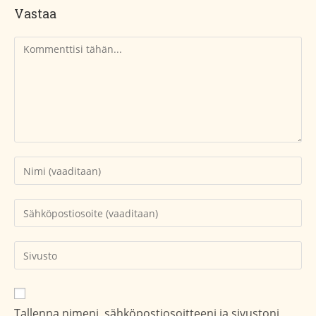
Vastaa
Kommentti
Kirjoita
nimesi
tai
Kirjoita
käyttäjätunnuksesi
sähköpostiosoitteesi
kommentoidaksesi
kommentoidaksesi
Kirjoita
sivustosi
verkko-
osoite/URL
Tallenna nimeni, sähköpostiosoitteeni ja sivustoni