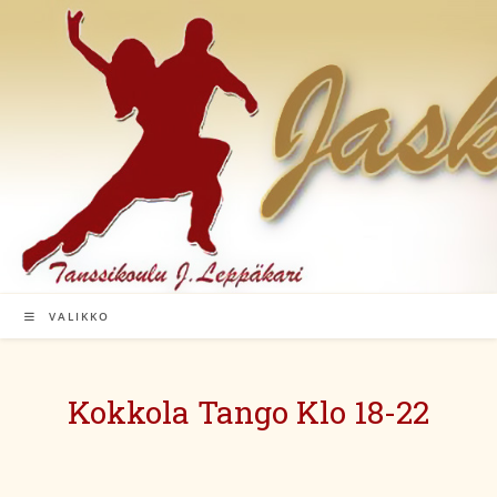
Siirry
suoraan
sisältöön
VALIKKO
Kokkola Tango Klo 18-22