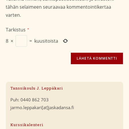
(valinnainen)
tähän selaimeen seuraavaa kommentointikertaa
varten.
Tarkistus
*
8
×
=
kuusitoista
Tanssikoulu J. Leppäkari
Puh: 0440 862 703
jarmo.leppakari[at]jaskadansa.fi
Kurssikalenteri