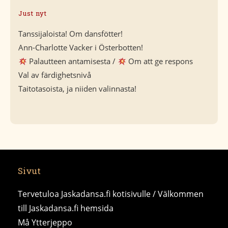
Just nyt
Tanssijaloista! Om dansfötter!
Ann-Charlotte Vacker i Österbotten!
Palautteen antamisesta /
Om att ge respons
Val av färdighetsnivå
Taitotasoista, ja niiden valinnasta!
Sivut
Tervetuloa Jaskadansa.fi kotisivulle / Välkommen
till Jaskadansa.fi hemsida
Må Ytterjeppo