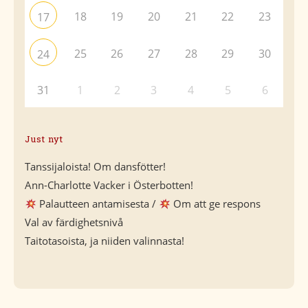
18
19
20
21
22
23
17
25
26
27
28
29
30
24
31
1
2
3
4
5
6
Just nyt
Tanssijaloista! Om dansfötter!
Ann-Charlotte Vacker i Österbotten!
Palautteen antamisesta /
Om att ge respons
Val av färdighetsnivå
Taitotasoista, ja niiden valinnasta!