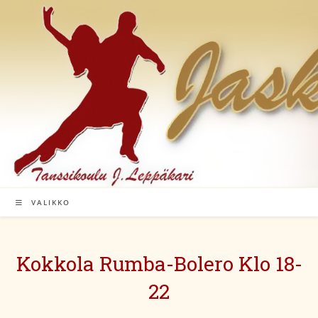
Siirry
suoraan
sisältöön
VALIKKO
Kokkola Rumba-Bolero Klo 18-
22