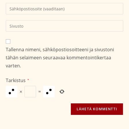
tai
Kirjoita
käyttäjätunnuksesi
sähköpostiosoitteesi
kommentoidaksesi
kommentoidaksesi
Kirjoita
sivustosi
verkko-
osoite/URL
Tallenna nimeni, sähköpostiosoitteeni ja sivustoni
(valinnainen)
tähän selaimeen seuraavaa kommentointikertaa
varten.
Tarkistus
*
×
=