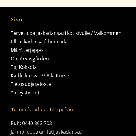
Sivut
Tervetuloa Jaskadansa.fi kotisivulle / Välkommen
till Jaskadansa.fi hemsida
Må Ytterjeppo
On, Årvasgården
To, Kokkola
Kaikki kurssit // Alla Kurser
Tietosuojaseloste
Yhteystiedot
Tanssikoulu J. Leppäkari
Puh: 0440 862 703
jarmo.leppakari[at]jaskadansa.fi