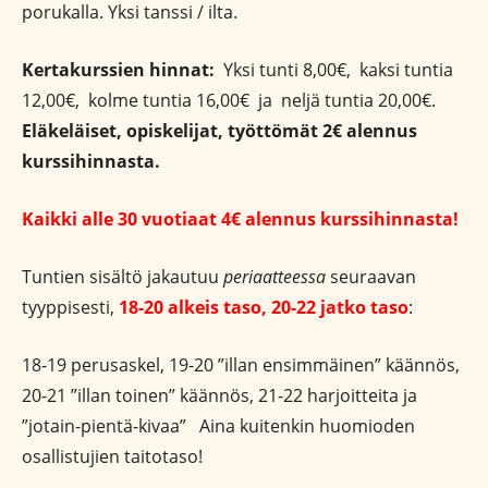
porukalla. Yksi tanssi / ilta.
Kertakurssien hinnat:
Yksi tunti 8,00€, kaksi tuntia
12,00€, kolme tuntia 16,00€ ja neljä tuntia 20,00€.
Eläkeläiset, opiskelijat, työttömät 2€ alennus
kurssihinnasta.
Kaikki alle 30 vuotiaat 4€ alennus kurssihinnasta!
Tuntien sisältö jakautuu
periaatteessa
seuraavan
tyyppisesti,
18-20 alkeis taso, 20-22 jatko taso
:
18-19 perusaskel, 19-20 ”illan ensimmäinen” käännös,
20-21 ”illan toinen” käännös, 21-22 harjoitteita ja
”jotain-pientä-kivaa” Aina kuitenkin huomioden
osallistujien taitotaso!