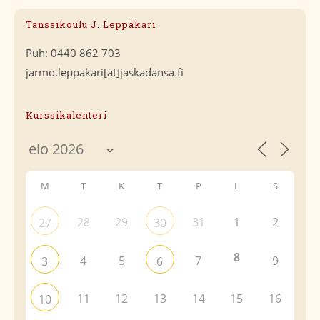
Tanssikoulu J. Leppäkari
Puh: 0440 862 703
jarmo.leppakari[at]jaskadansa.fi
Kurssikalenteri
M
T
K
T
P
L
S
28
29
31
1
2
27
30
8
4
5
7
9
3
6
11
12
13
14
15
16
10