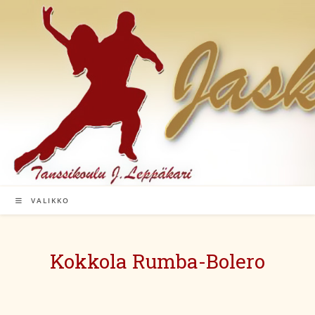
Siirry
suoraan
sisältöön
VALIKKO
Kokkola Rumba-Bolero