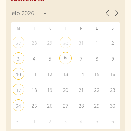
M
T
K
T
P
L
S
28
29
31
1
2
27
30
6
4
5
7
8
9
3
11
12
13
14
15
16
10
18
19
20
21
22
23
17
25
26
27
28
29
30
24
31
1
2
3
4
5
6