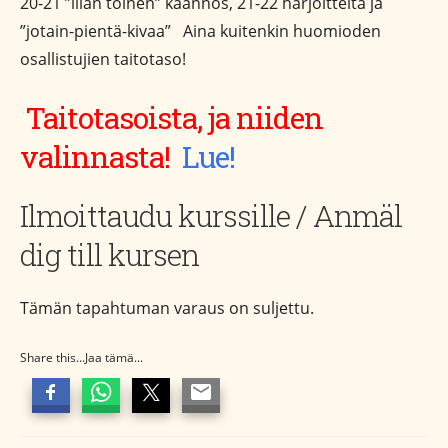
20-21 ”illan toinen” käännös, 21-22 harjoitteita ja
”jotain-pientä-kivaa” Aina kuitenkin huomioden
osallistujien taitotaso!
Taitotasoista, ja niiden
valinnasta!
Lue!
Ilmoittaudu kurssille / Anmäl
dig till kursen
Tämän tapahtuman varaus on suljettu.
Share this...Jaa tämä...