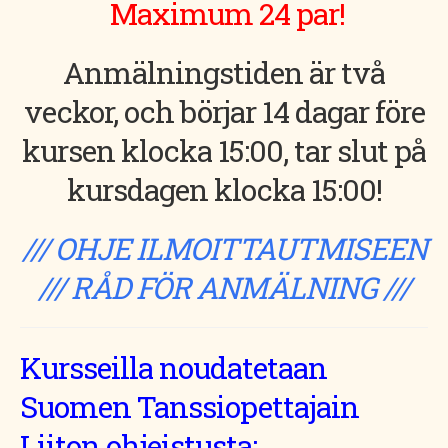
Maximum 24 par!
Anmälningstiden är två
veckor, och börjar 14 dagar före
kursen klocka 15:00, tar slut på
kursdagen klocka 15:00!
/// OHJE ILMOITTAUTMISEEN
/// RÅD FÖR ANMÄLNING ///
Kursseilla noudatetaan
Suomen Tanssiopettajain
Liiton ohjeistusta;