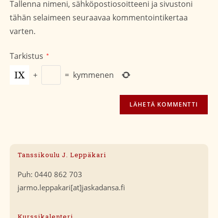
Tallenna nimeni, sähköpostiosoitteeni ja sivustoni
(valinnainen)
tähän selaimeen seuraavaa kommentointikertaa
varten.
Tarkistus
*
+
=
kymmenen
Tanssikoulu J. Leppäkari
Puh: 0440 862 703
jarmo.leppakari[at]jaskadansa.fi
Kurssikalenteri