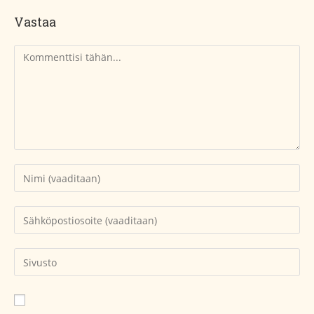
Vastaa
Kommentti
Kirjoita
nimesi
tai
Kirjoita
käyttäjätunnuksesi
sähköpostiosoitteesi
kommentoidaksesi
kommentoidaksesi
Kirjoita
sivustosi
verkko-
osoite/URL