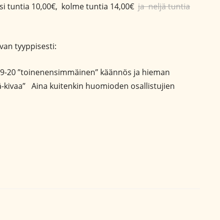
ksi tuntia 10,00€, kolme tuntia 14,00€
ja neljä tuntia
an tyyppisesti:
19-20 ”toinenensimmäinen” käännös ja hieman
ntä-kivaa” Aina kuitenkin huomioden osallistujien