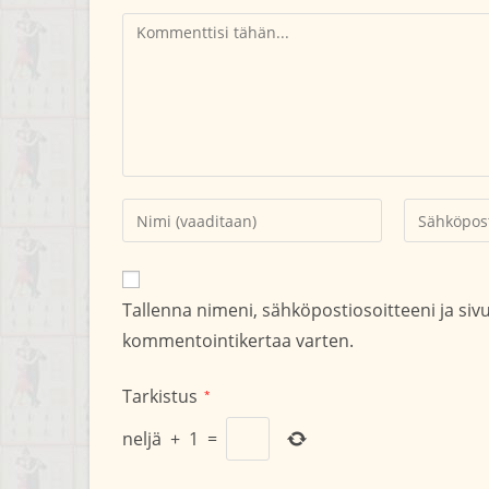
Kommentti
Kirjoita
Kirjoita
nimesi
sähköpostio
tai
kommentoid
käyttäjätunnuksesi
Tallenna nimeni, sähköpostiosoitteeni ja si
kommentoidaksesi
kommentointikertaa varten.
Tarkistus
*
neljä
+
1
=