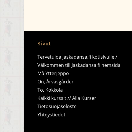
Sivut
Tervetuloa Jaskadansa.fi kotisivulle /
Välkommen till Jaskadansa.fi hemsida
Må Ytterjeppo
On, Årvasgården
To, Kokkola
Kaikki kurssit // Alla Kurser
Tietosuojaseloste
Yhteystiedot