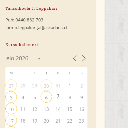
Tanssikoulu J. Leppäkari
Puh: 0440 862 703
jarmo.leppakari[at]jaskadansa.fi
Kurssikalenteri
M
T
K
T
P
L
S
28
29
31
1
2
27
30
7
4
5
8
9
3
6
11
12
13
14
15
16
10
18
19
20
21
22
23
17