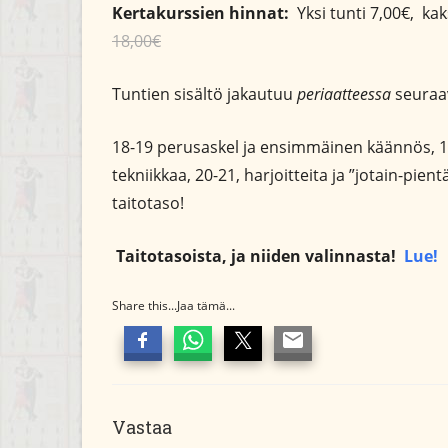
Kertakurssien hinnat:
Yksi tunti 7,00€, ka
18,00€
Tuntien sisältö jakautuu
periaatteessa
seuraav
18-19 perusaskel ja ensimmäinen käännös, 
tekniikkaa, 20-21, harjoitteita ja ”jotain-pie
taitotaso!
Taitotasoista, ja niiden valinnasta!
Lue!
Share this...Jaa tämä...
Vastaa