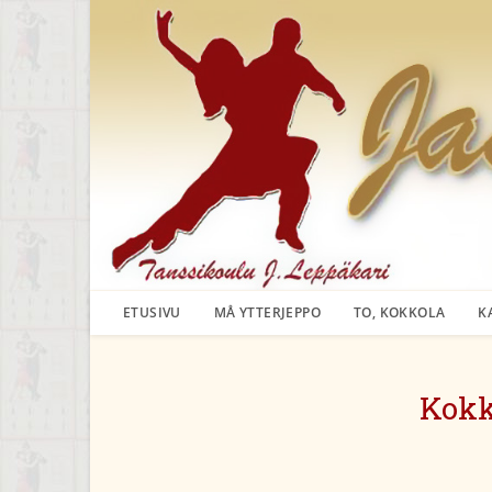
Siirry
suoraan
sisältöön
ETUSIVU
MÅ YTTERJEPPO
TO, KOKKOLA
K
Kokk