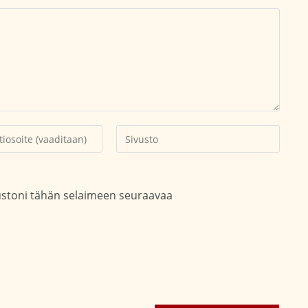
Kirjoita
soitteesi
sivustosi
aksesi
verkko-
osoite/URL
vustoni tähän selaimeen seuraavaa
(valinnainen)