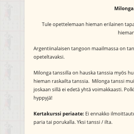
Milong
Tule opettelemaan hieman erilainen tapa
hieman
Argentiinalaisen tangoon maailmassa on tans
opeteltavaksi.
Milonga tanssilla on hauska tanssia myös hum
hieman raskailta tanssia. Milonga tanssi
joskaan sillä ei edetä yhtä voimakkaasti. Po
hyppyjä!
Kertakurssi periaate:
Ei ennakko ilmoittautum
paria tai porukalla. Yksi tanssi / ilta.