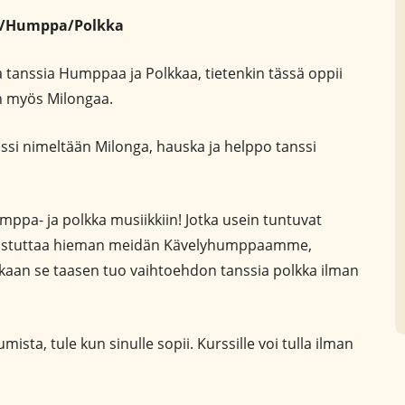
a/Humppa/Polkka
 tanssia Humppaa ja Polkkaa, tietenkin tässä oppii
 myös Milongaa.
si nimeltään Milonga, hauska ja helppo tanssi
ppa- ja polkka musiikkiin! Jotka usein tuntuvat
 muistuttaa hieman meidän Kävelyhumppaamme,
lkkaan se taasen tuo vaihtoehdon tanssia polkka ilman
ista, tule kun sinulle sopii. Kurssille voi tulla ilman