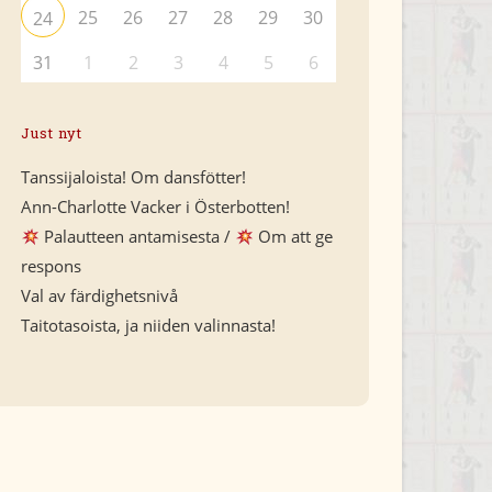
25
26
27
28
29
30
24
31
1
2
3
4
5
6
Just nyt
Tanssijaloista! Om dansfötter!
Ann-Charlotte Vacker i Österbotten!
Palautteen antamisesta /
Om att ge
respons
Val av färdighetsnivå
Taitotasoista, ja niiden valinnasta!