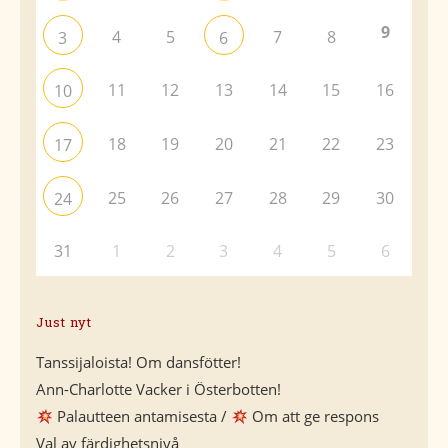
9
4
5
7
8
3
6
11
12
13
14
15
16
10
18
19
20
21
22
23
17
25
26
27
28
29
30
24
31
1
2
3
4
5
6
Just nyt
Tanssijaloista! Om dansfötter!
Ann-Charlotte Vacker i Österbotten!
Palautteen antamisesta /
Om att ge respons
Val av färdighetsnivå