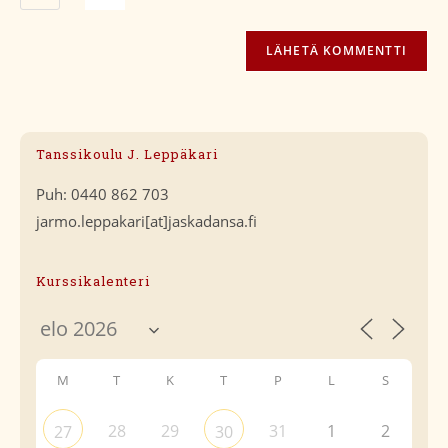
Tanssikoulu J. Leppäkari
Puh: 0440 862 703
jarmo.leppakari[at]jaskadansa.fi
Kurssikalenteri
M
T
K
T
P
L
S
28
29
31
1
2
27
30