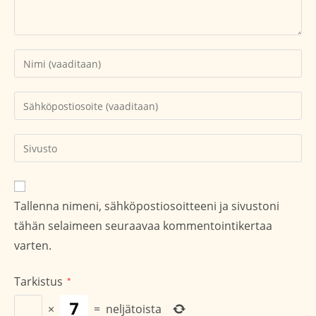
Kirjoita
nimesi
tai
Kirjoita
käyttäjätunnuksesi
sähköpostiosoitteesi
kommentoidaksesi
kommentoidaksesi
Kirjoita
sivustosi
verkko-
osoite/URL
Tallenna nimeni, sähköpostiosoitteeni ja sivustoni
(valinnainen)
tähän selaimeen seuraavaa kommentointikertaa
varten.
Tarkistus
*
×
=
neljätoista