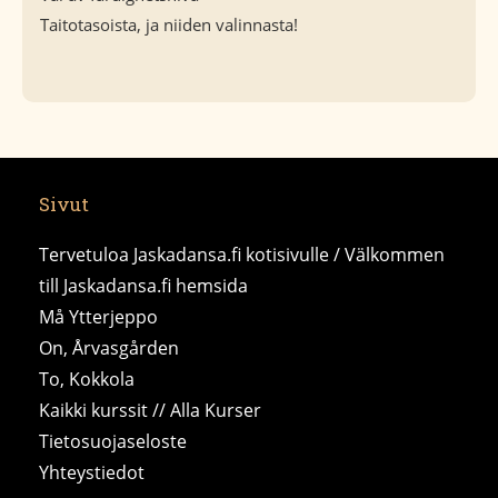
Taitotasoista, ja niiden valinnasta!
Sivut
Tervetuloa Jaskadansa.fi kotisivulle / Välkommen
till Jaskadansa.fi hemsida
Må Ytterjeppo
On, Årvasgården
To, Kokkola
Kaikki kurssit // Alla Kurser
Tietosuojaseloste
Yhteystiedot