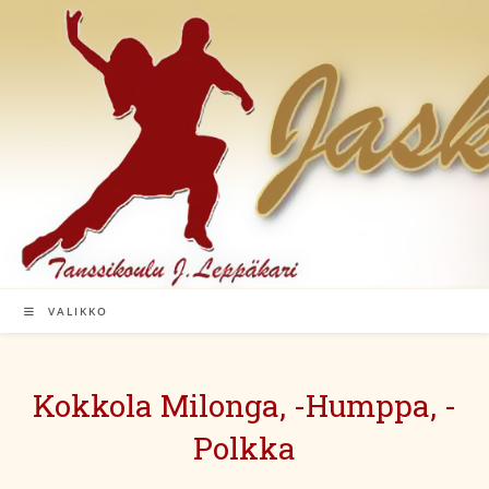
Siirry
suoraan
sisältöön
VALIKKO
Kokkola Milonga, -Humppa, -
Polkka