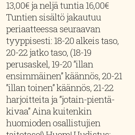
13,00€ ja neljä tuntia 16,00€
Tuntien sisältö jakautuu
periaatteessa seuraavan
tyyppisesti: 18-20 alkeis taso,
20-22 jatko taso, (18-19
perusaskel, 19-20 ”illan
ensimmäinen” käännös, 20-21
”illan toinen” käännös, 21-22
harjoitteita ja ”jotain-pientä-
kivaa” Aina kuitenkin
huomioden osallistujien
taitotaso!) Huom! Uudistus: