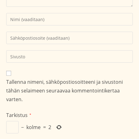
Kirjoita
nimesi
tai
Kirjoita
käyttäjätunnuksesi
sähköpostiosoitteesi
kommentoidaksesi
kommentoidaksesi
Kirjoita
sivustosi
verkko-
osoite/URL
Tallenna nimeni, sähköpostiosoitteeni ja sivustoni
(valinnainen)
tähän selaimeen seuraavaa kommentointikertaa
varten.
Tarkistus
*
−
kolme
=
2