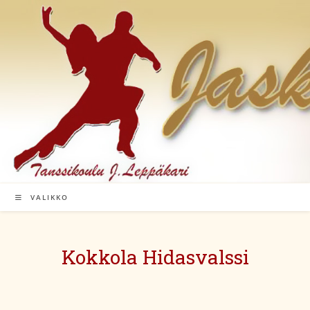
Siirry
suoraan
sisältöön
VALIKKO
Kokkola Hidasvalssi