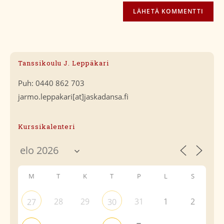
Tanssikoulu J. Leppäkari
Puh: 0440 862 703
jarmo.leppakari[at]jaskadansa.fi
Kurssikalenteri
M
T
K
T
P
L
S
28
29
31
1
2
27
30