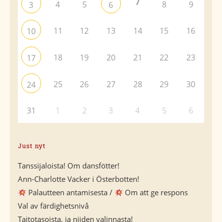
7
4
5
8
9
3
6
11
12
13
14
15
16
10
18
19
20
21
22
23
17
25
26
27
28
29
30
24
31
1
2
3
4
5
6
Just nyt
Tanssijaloista! Om dansfötter!
Ann-Charlotte Vacker i Österbotten!
Palautteen antamisesta /
Om att ge respons
Val av färdighetsnivå
Taitotasoista, ja niiden valinnasta!